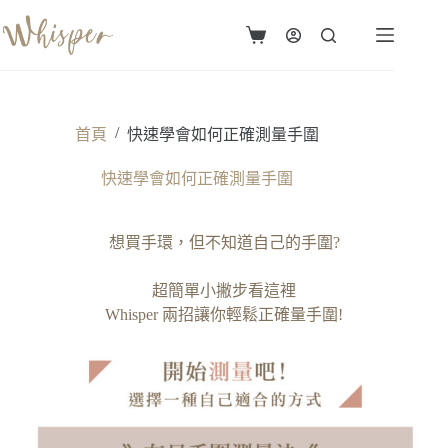
跳
至
購
主
物
要
車
內
容
/
首頁
快速學會如何正確測量手圍
快速學會如何正確測量手圍
想買手環，但不知道自己的手圍?
超簡單小撇步看這裡
Whisper 兩招讓你輕鬆正確量手圍!