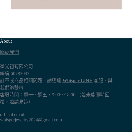
About
關於我們
微光初有限公司
統編:60783093
訂單或商品相關問題，請透過
Whisper LINE
客服，與
我們聯繫唷！
客服時間：週一～週五，9:00～18:00 （若未能即時回
覆，還請見諒）
official email:
whisperjewelry2024@gmail.com