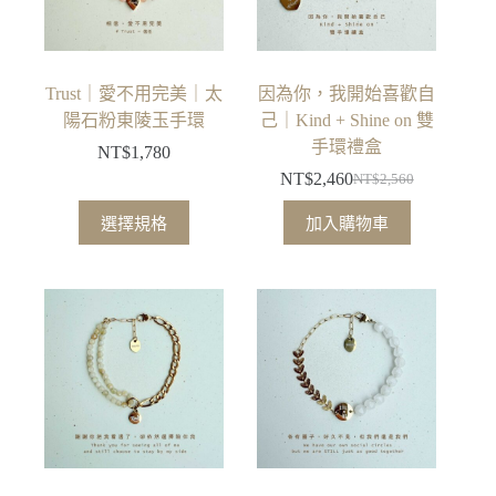
Trust｜愛不用完美｜太
因為你，我開始喜歡自
陽石粉東陵玉手環
己｜Kind + Shine on 雙
手環禮盒
NT$
1,780
NT$
2,460
NT$
2,560
原
目
此
始
前
選擇規格
加入購物車
產
價
價
品
格：
格：
有
NT$2,560。
NT$2,460。
多
種
款
式。
可
在
產