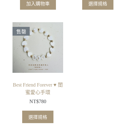
此
加入購物車
選擇規格
產
品
有
多
售罄
種
款
式。
可
在
產
品
Best Friend Forever ♥ 閨
頁
蜜愛心手環
面
NT$
780
選
擇
此
選擇規格
選
產
項
品
有