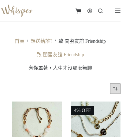
跳
至
購
主
物
要
車
內
容
/
/
首頁
想送給誰?
致 閨蜜友誼 Friendship
致 閨蜜友誼 Friendship
有你罩著，人生才沒那麼無聊
4% OFF