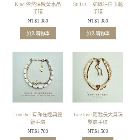
品
Kind 依然溫暖黃水晶
Still us 一如既往白玉髓
頁
手環
手環
面
NT$
1,380
NT$
1,380
選
擇
加入購物車
加入購物車
選
項
Together 有你在經典雙
True love 陪我長大貝珠
鏈手環
雙層手環
NT$
1,780
NT$
1,580