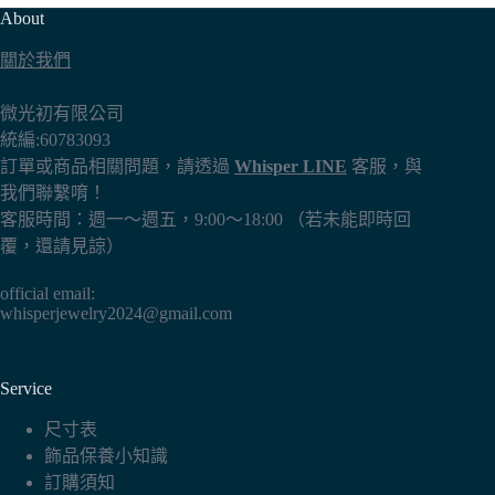
多
About
種
關於我們
款
式。
微光初有限公司
可
統編:60783093
在
訂單或商品相關問題，請透過
Whisper LINE
客服，與
產
我們聯繫唷！
品
客服時間：週一～週五，9:00～18:00 （若未能即時回
頁
覆，還請見諒）
面
選
official email:
擇
whisperjewelry2024@gmail.com
選
項
Service
尺寸表
飾品保養小知識
訂購須知