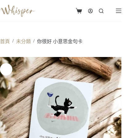
跳
至
購
主
物
要
車
內
容
/
/
首頁
未分類
你很好 小意思金句卡