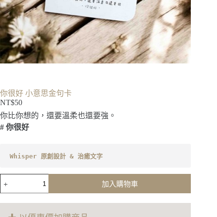
你很好 小意思金句卡
NT$
50
你比你想的，還要溫柔也還要強。
# 你很好
Whisper 原創設計 & 治癒文字
你
加入購物車
很
好
小