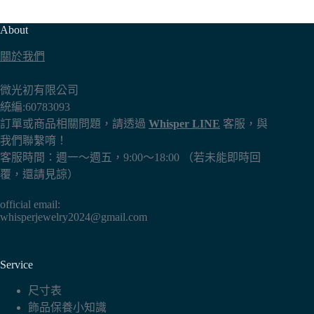
About
關於我們
微光初有限公司
統編:60783093
訂單或商品相關問題，請透過
Whisper LINE
客服，與
我們聯繫唷！
客服時間：週一～週五，9:00～18:00 （若未能即時回
覆，還請見諒）
official email:
whisperjewelry2024@gmail.com
Service
尺寸表
飾品保養小知識