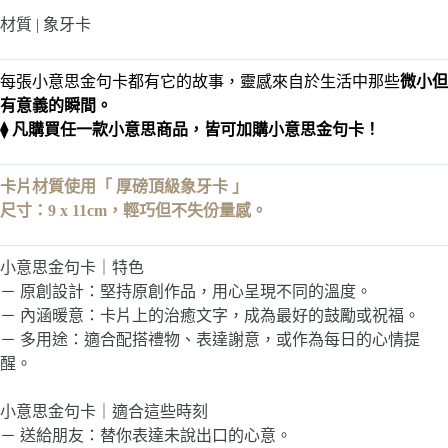
金
材質 | 象牙卡
句
卡
每張小意思金句卡都有它的故事，靈感來自於生活中那些
微小但
有意義的瞬間。
⧫ 凡購買任一款小意思商品，皆可加購小意思金句卡！
卡片材質使用「 厚磅頂級象牙卡 」
尺寸：9 x 11cm，輕巧但不失份量感。
小意思金句卡｜特色
－ 原創設計：堅持原創作品，用心呈現不同的溫度。
－ 內涵暖意：卡片上的治癒文字，成為最好的鼓勵或祝福。
－ 多用途：適合配搭禮物、表達謝意，或作為每日的心情提
醒。
小意思金句卡｜適合這些時刻
－ 送給朋友：替你表達未說出口的心意。