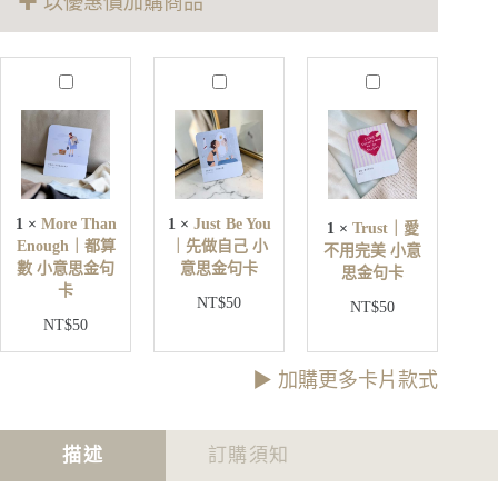
✚ 以優惠價加購商品
意
思
金
句
M
J
T
卡
o
u
r
r
s
u
數
e
t
s
量
T
B
t
h
e
｜
a
Y
愛
n
o
1
×
More Than
1
×
Just Be You
1
×
Trust｜愛
不
E
u
Enough｜都算
｜先做自己 小
不用完美 小意
用
n
｜
數 小意思金句
意思金句卡
o
思金句卡
完
先
卡
u
美
NT$
50
做
NT$
50
g
小
NT$
50
自
h
意
己
｜
思
小
都
▶︎ 加購更多卡片款式
金
意
算
句
思
數
卡
金
小
描述
訂購須知
句
意
卡
思