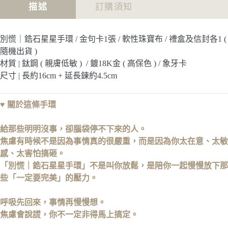
金
小
描述
訂購須知
句
意
卡
思
金
別慌｜鋯石星星手環 / 金句卡1張 / 軟性珠寶布 / 禮盒及信封各1 (
句
隨機出貨 )
卡
材質 | 鈦鋼 ( 親膚低敏 ) / 鍍18K金 ( 高保色 ) / 象牙卡
尺寸 | 長約16cm + 延長鍊約4.5cm
♥
關於這條手環
給那些明明沒事，卻腦袋停不下來的人。
焦慮有時候不是因為事情真的很嚴重，而是因為你太在意、太敏
感、太害怕搞砸。
「別慌｜鋯石星星手環」不是叫你放鬆，是陪你一起慢慢放下那
些「一定要完美」的壓力。
呼吸先回來，事情再慢慢想。
焦慮會說謊，你不一定非得馬上搞定。