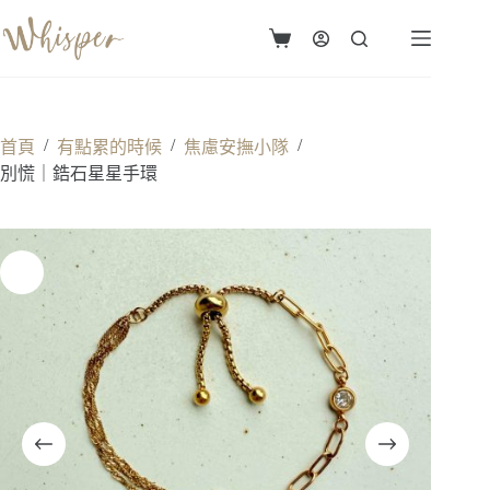
跳
至
購
主
物
要
車
內
容
/
/
/
首頁
有點累的時候
焦慮安撫小隊
別慌｜鋯石星星手環