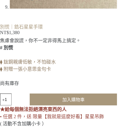
別慌｜鋯石星星手環
NT$
1,380
焦慮會說謊，你不一定非得馬上搞定。
# 別慌
⧫ 鈦鋼親膚低敏，不怕碰水
⧫ 附贈一張小意思金句卡
尚有庫存
別
加入購物車
慌
｜
★給每個無法拒絕漂亮東西的人
鋯
• 任選 2 件，送 限量【我就是這麼好看】星星吊飾
石
( 活動不含加購小卡 ）
星