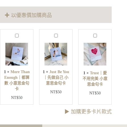
星
手
環
✚ 以優惠價加購商品
數
量
M
J
T
o
u
r
r
s
u
e
t
s
T
B
t
h
e
｜
a
Y
愛
n
o
1
×
More Than
1
×
Just Be You
1
×
Trust｜愛
不
E
u
Enough｜都算
｜先做自己 小
不用完美 小意
用
n
｜
數 小意思金句
意思金句卡
o
思金句卡
完
先
卡
u
美
NT$
50
做
NT$
50
g
小
NT$
50
自
h
意
己
｜
思
小
都
▶︎ 加購更多卡片款式
金
意
算
句
思
數
卡