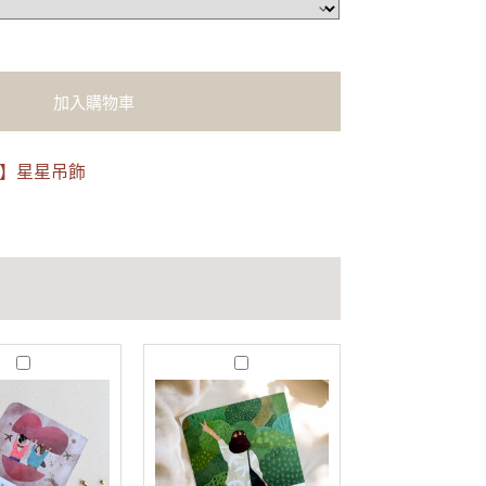
加入購物車
看】星星吊飾
T
G
r
o
u
o
e
d
l
e
o
n
v
o