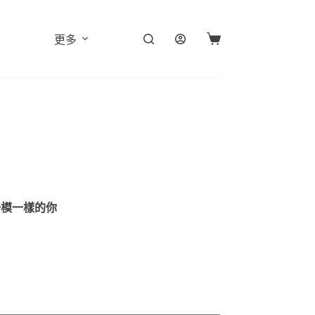
更多
購
物
車
一模一樣的你