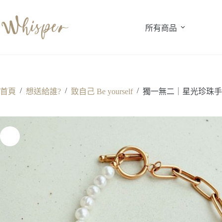
跳
至
所有商品
主
要
內
容
/
/
/
首頁
想送給誰?
致自己 Be yourself
獨一無二｜星光珍珠手