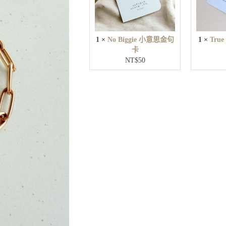
e
小
意
思
1
×
No Biggie 小意思金句
1
×
Tru
金
卡
句
NT$
50
卡