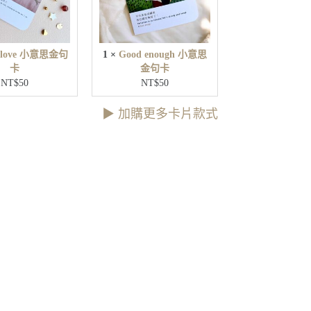
e
u
g
小
h
意
小
思
e love 小意思金句
1
×
Good enough 小意思
意
金
卡
金句卡
思
句
NT$
50
NT$
50
金
卡
句
▶︎ 加購更多卡片款式
卡