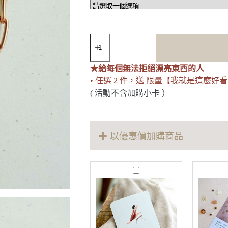
獨
一
無
★給每個無法拒絕漂亮東西的人
二
• 任選 2 件，送 限量【我就是這麼好
｜
星
( 活動不含加購小卡 ）
光
珍
珠
手
✚ 以優惠價加購商品
環
數
量
N
o
B
i
g
g
i