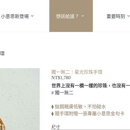
小意思新登場
想送給誰？
重要時刻
環
獨一無二｜星光珍珠手環
NT$
1,780
世界上沒有一模一樣的珍珠，也沒有
# 獨一無二
⧫ 鈦鋼親膚低敏，不怕碰水
⧫ 隨手環附贈一張專屬小意思金句卡
尺寸