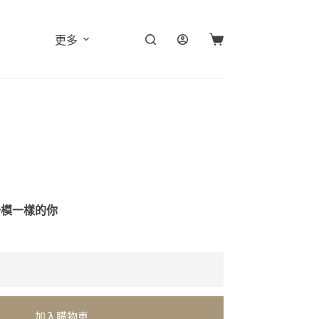
更多
購
物
車
一模一樣的你
加入購物車