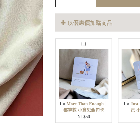
一
無
二
小
✚ 以優惠價加購商品
意
思
金
M
句
o
卡
r
數
e
量
T
h
a
n
E
n
o
u
1
×
More Than Enough｜
1
×
Jus
g
都算數 小意思金句卡
己 
h
NT$
50
｜
都
算
數