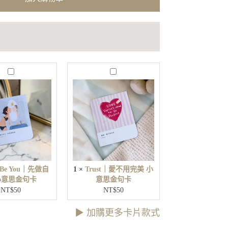
J
T
u
r
s
u
t
s
B
t
e
｜
Y
愛
o
不
u
用
｜
完
先
t Be You｜先做自
1
×
Trust｜愛不用完美 小
美
做
小意思金句卡
意思金句卡
小
自
NT$
50
NT$
50
意
己
思
小
▶︎ 加購更多卡片款式
金
意
句
思