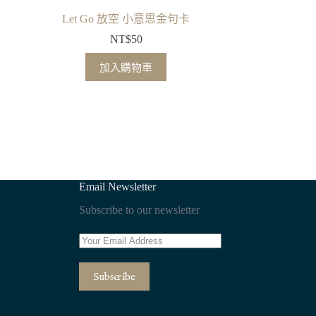
Let Go 放空 小意思金句卡
NT$
50
加入購物車
Email Newsletter
Subscribe to our newsletter
Subscribe