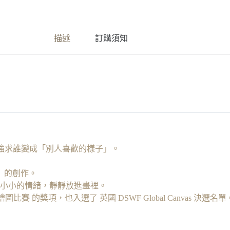
小
意
思
描述
訂購須知
金
句
卡
強求誰變成「別人喜歡的樣子」。
」的創作。
小小的情緒，靜靜放進畫裡。
 的獎項，也入選了 英國 DSWF Global Canvas 決選名單