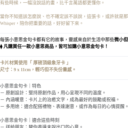
有些時候，一幅沒說話的畫，比千言萬語都更懂你。
當你不知道該怎麼說、也不確定該不該說，
這張卡，或許就是那
Whisper，陪你把重要的話，好好留下來。
每張小意思金句卡都有它的故事，靈感來自於生活中那些
微小但
⧫ 凡購買任一款小意思商品，皆可加購小意思金句卡！
卡片材質使用「 厚磅頂級象牙卡 」
尺寸：9 x 11cm，輕巧但不失份量感。
小意思金句卡｜特色
－ 原創設計：堅持原創作品，用心呈現不同的溫度。
－ 內涵暖意：卡片上的治癒文字，成為最好的鼓勵或祝福。
－ 多用途：適合配搭禮物、表達謝意，或作為每日的心情提醒
小意思金句卡｜適合這些時刻
－ 送給朋友：替你表達未說出口的心意。