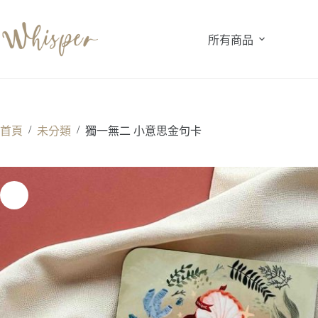
跳
至
所有商品
主
要
內
容
/
/
首頁
未分類
獨一無二 小意思金句卡