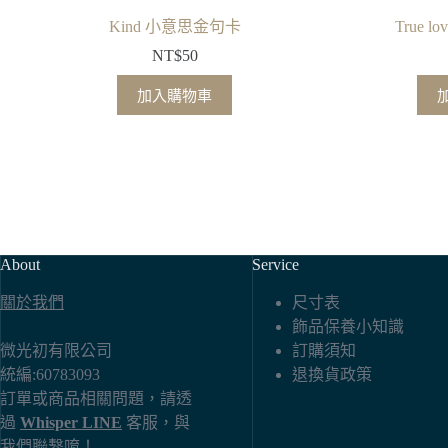
Kind 小意思金句卡
True 
NT$
50
加入購物車
About
Service
關於我們
尺寸表
飾品保養小知識
微光初有限公司
訂購須知
統編:60783093
退換貨政策
訂單或商品相關問題，請透
過
Whisper LINE
客服，與
我們聯繫唷！