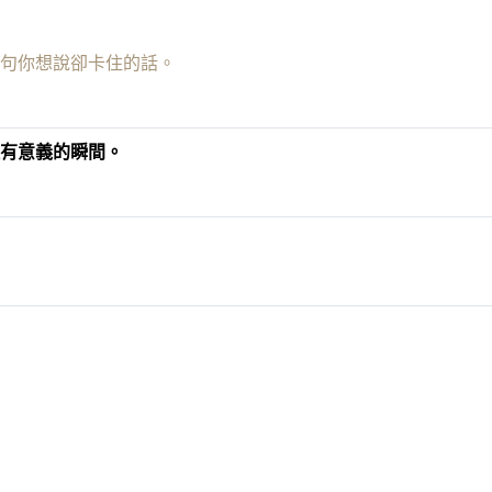
句你想說卻卡住的話。
有意義的瞬間。
。