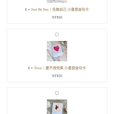
小
Y
意
o
1
×
Just Be You｜先做自己 小意思金句卡
u
思
｜
金
NT$
50
先
句
做
卡
自
T
己
r
小
u
s
意
t
思
｜
金
愛
句
1
×
Trust｜愛不用完美 小意思金句卡
不
卡
用
NT$
50
完
美
小
B
意
a
思
c
金
k
t
句