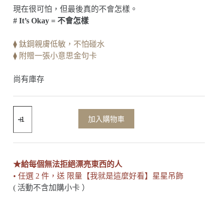
現在很可怕，但最後真的不會怎樣。
# It’s Okay = 不會怎樣
⧫ 鈦鋼親膚低敏，不怕碰水
⧫ 附贈一張小意思金句卡
尚有庫存
加入購物車
★給每個無法拒絕漂亮東西的人
• 任選 2 件，送 限量【我就是這麼好看】星星吊飾
( 活動不含加購小卡 ）