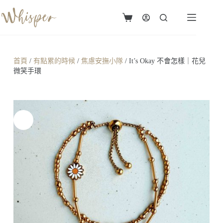
首頁
/
有點累的時候
/
焦慮安撫小隊
/ It’s Okay 不會怎樣｜花兒
微笑手環