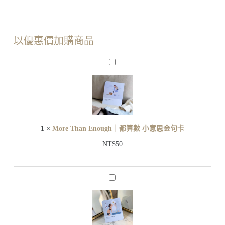
以優惠價加購商品
M
o
r
e
T
h
a
n
1
×
More Than Enough｜都算數 小意思金句卡
E
n
NT$
50
o
u
g
h
J
｜
u
都
s
t
算
B
數
e