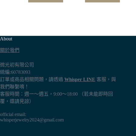
About
關於我們
微光初有限公司
統編:60783093
訂單或商品相關問題，請透過
Whisper LINE
客服，與
我們聯繫唷！
客服時間：週一～週五，9:00～18:00 （若未能即時回
覆，還請見諒）
official email:
whisperjewelry2024@gmail.com