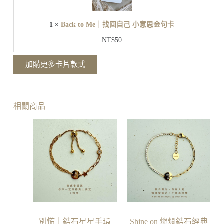
o
卡
M
e
1
×
Back to Me｜找回自己 小意思金句卡
｜
找
NT$
50
回
自
加購更多卡片款式
己
小
意
思
相關商品
金
句
卡
別慌｜鋯石星星手環
Shine on 燦爛鋯石經典