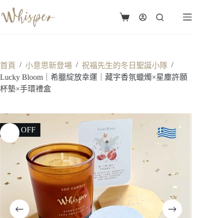
跳
至
購
主
物
要
車
內
容
/
/
/
首頁
小意思新登場
祝福先生的冬日聖誕小隊
Lucky Bloom｜希臘綻放幸運｜藏字香氛蠟燭×星塵許願
杯墊×手環禮盒
10% OFF