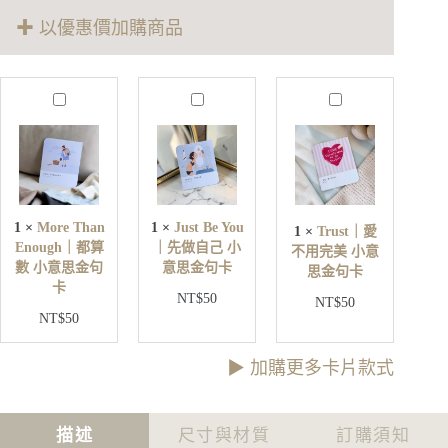
運
✚ 以優惠價加購商品
｜
藏
字
香
M
J
T
氛
o
u
r
r
s
u
蠟
e
t
s
燭
T
B
t
×
h
e
｜
星
a
Y
愛
塵
n
o
1
×
More Than
1
×
Just Be You
1
×
Trust｜愛
不
E
u
許
Enough｜都算
｜先做自己 小
不用完美 小意
用
n
｜
願
數 小意思金句
意思金句卡
o
思金句卡
完
先
杯
卡
u
美
NT$
50
做
墊
NT$
50
g
小
×
NT$
50
自
h
意
手
己
｜
思
環
小
都
▶︎ 加購更多卡片款式
金
禮
意
算
句
盒
思
數
卡
數
金
小
描述
尺寸與材質
訂購須知
量
句