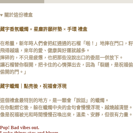
意
卡
思
金
♥
關於這份禮盒
句
卡
藏字香氛蠟燭 × 星塵許願杯墊 × 手環 禮盒
在希臘，新年時人們會把紅通通的石榴「啪！」地摔在門口，
籽
飛得越遠，來年的愛、健康與好運就越多。
摔碎的，不只是疲憊，也把那些沒說出口的委屈一併放下。
讓石榴替你裂開，把卡住的心情彈出去，
因為「裂縫，是祝福偷
偷開的門。」
藏字蠟燭｜點
亮後
，祝福會浮現
這個禮盒最特別的地方，是一顆會「說話」的蠟燭。
在你點燃它後，
躲在蠟燭中央的金句會慢慢浮現、越燒越清楚。
像是祝福被光和時間慢慢召喚出來，
溫柔、安靜，但很有力量。
Pop! Bad vibes out.
Lucky things stay and bloom