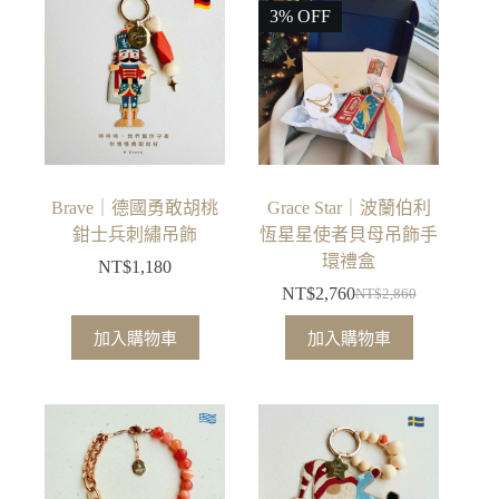
3% OFF
Brave｜德國勇敢胡桃
Grace Star｜波蘭伯利
鉗士兵刺繡吊飾
恆星星使者貝母吊飾手
環禮盒
NT$
1,180
NT$
2,760
NT$
2,860
原
目
始
前
加入購物車
加入購物車
價
價
格：
格：
NT$2,860。
NT$2,760。