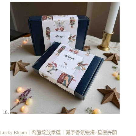
Lucky Bloom｜希臘綻放幸運｜藏字香氛蠟燭×星塵許願