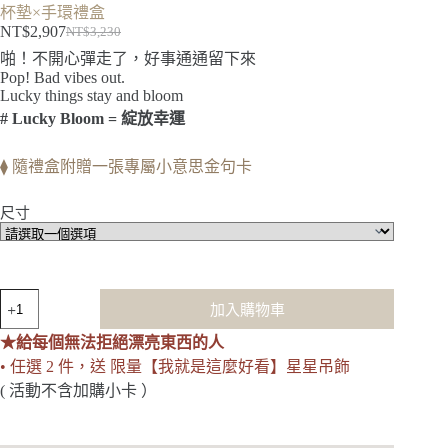
杯墊×手環禮盒
NT$
2,907
NT$
3,230
原
目
啪！不開心彈走了，好事通通留下來
始
前
Pop! Bad vibes out.
價
價
Lucky things stay and bloom
格：
格：
# Lucky Bloom = 綻放幸運
NT$3,230。
NT$2,907。
⧫ 隨禮盒附贈一張專屬小意思金句卡
尺寸
Lucky
加入購物車
Bloom
｜
★給每個無法拒絕漂亮東西的人
希
• 任選 2 件，送 限量【我就是這麼好看】星星吊飾
臘
( 活動不含加購小卡 ）
綻
放
幸