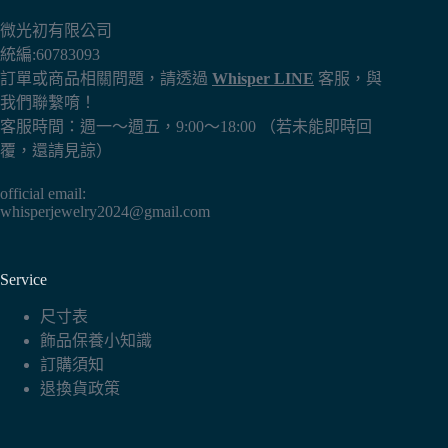
產
微光初有限公司
品
統編:60783093
頁
訂單或商品相關問題，請透過
Whisper LINE
客服，與
面
我們聯繫唷！
選
客服時間：週一～週五，9:00～18:00 （若未能即時回
擇
覆，還請見諒）
選
項
official email:
whisperjewelry2024@gmail.com
Service
尺寸表
飾品保養小知識
訂購須知
退換貨政策