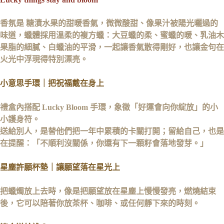
香氛是 糖漬水果的甜暖香氣，
微微酸甜、像果汁被陽光曬過的
味道，
蠟體採用溫柔的複方蠟：大豆蠟的柔、蜜蠟的暖、乳油木
果脂的細膩、白蠟油的平滑，一起讓香氣散得剛好，也讓金句在
火光中浮現得特別漂亮。
小意思手環｜把祝福戴在身上
禮盒內搭配 Lucky Bloom 手環，
象徵「好運會向你綻放」的小
小護身符。
送給別人，是替他們把一年中累積的卡關打開；
留給自己，也是
在提醒：
「不順利沒關係，你還有下一顆籽會落地發芽。」
星塵許願杯墊｜讓願望落在星光上
把蠟燭放上去時，像是把願望放在星塵上慢慢發亮，燃燒結束
後，它可以陪著你放茶杯、咖啡、或任何靜下來的時刻。