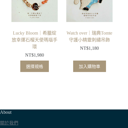
Lucky Bloom｜希臘綻
Watch over｜瑞典Tomte
放幸運石榴天使瑪瑙手
守護小精靈刺繡吊飾
環
NT$
1,180
NT$
1,980
此
選擇規格
加入購物車
產
品
有
多
種
款
About
式。
可
關於我們
在