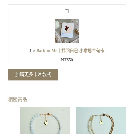
美
小
B
意
a
思
c
金
k
t
句
o
卡
M
e
1
×
Back to Me｜找回自己 小意思金句卡
｜
找
NT$
50
回
自
加購更多卡片款式
己
小
意
思
相關商品
金
句
卡