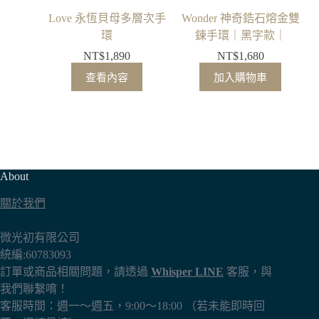
Love 永恆貝母多層次手
Wonder 神奇鋯石熔金雙
環
鍊手環｜黑字款｜
NT$
1,890
NT$
1,680
查看內容
加入購物車
About
關於我們
微光初有限公司
統編:60783093
訂單或商品相關問題，請透過
Whisper LINE
客服，與
我們聯繫唷！
客服時間：週一～週五，9:00～18:00 （若未能即時回