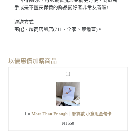
－
不怕碰水，可以戴著洗澡免摘更方便，對於新
手或是不擅長保養的飾品愛好者非常友善喔!
運送方式
宅配、超商店到店(711、全家、萊爾富)。
以優惠價加購商品
M
o
r
e
T
h
a
n
1
×
More Than Enough｜都算數 小意思金句卡
E
n
NT$
50
o
u