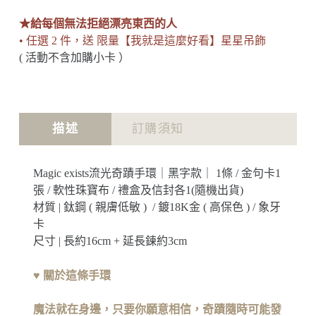
★給每個無法拒絕漂亮東西的人
• 任選 2 件，送 限量【我就是這麼好看】星星吊飾
( 活動不含加購小卡 ）
描述
訂購須知
Magic exists流光奇蹟手環｜黑字款｜ 1條 / 金句卡1
張 / 軟性珠寶布 / 禮盒及信封各1(隨機出貨)
材質 | 鈦鋼 ( 親膚低敏 ) / 鍍18K金 ( 高保色 ) / 象牙
卡
尺寸 | 長約16cm + 延長鍊約3cm
♥ 關於這條手環
魔法就在身邊，只要你願意相信，奇蹟隨時可能發