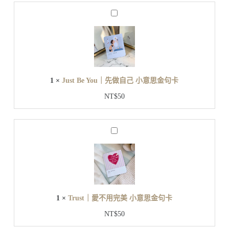
g
h
J
｜
u
都
s
t
算
B
數
e
小
Y
意
o
1
×
Just Be You｜先做自己 小意思金句卡
u
思
｜
金
NT$
50
先
句
做
卡
自
T
己
r
小
u
s
意
t
思
｜
金
愛
句
1
×
Trust｜愛不用完美 小意思金句卡
不
卡
用
NT$
50
完