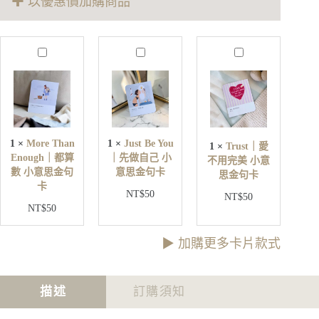
✚ 以優惠價加購商品
金
句
卡
數
M
J
T
量
o
u
r
r
s
u
e
t
s
T
B
t
h
e
｜
a
Y
愛
n
o
1
×
More Than
1
×
Just Be You
1
×
Trust｜愛
不
E
u
Enough｜都算
｜先做自己 小
不用完美 小意
用
n
｜
數 小意思金句
意思金句卡
o
思金句卡
完
先
卡
u
美
NT$
50
做
NT$
50
g
小
NT$
50
自
h
意
己
｜
思
小
都
▶︎ 加購更多卡片款式
金
意
算
句
思
數
卡
金
小
描述
訂購須知
句
意
卡
思