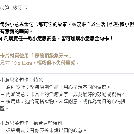
金
材質 | 象牙卡
句
卡
每張小意思金句卡都有它的故事，靈感來自於生活中那些
微小但
有意義的瞬間。
⧫ 凡購買任一款小意思商品，皆可加購小意思金句卡！
卡片材質使用「 厚磅頂級象牙卡 」
尺寸：9 x 11cm，輕巧但不失份量感。
小意思金句卡｜特色
－ 原創設計：堅持原創作品，用心呈現不同的溫度。
－ 內涵暖意：卡片上的治癒文字，成為最好的鼓勵或祝福。
－ 多用途：適合配搭禮物、表達謝意，或作為每日的心情提
醒。
小意思金句卡｜適合這些時刻
－ 送給朋友：替你表達未說出口的心意。