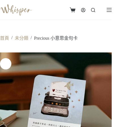
跳
至
購
主
物
要
車
內
容
/
/
首頁
未分類
Precious 小意思金句卡