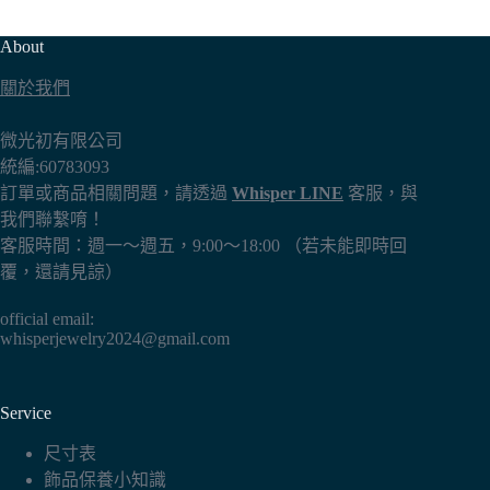
About
關於我們
微光初有限公司
統編:60783093
訂單或商品相關問題，請透過
Whisper LINE
客服，與
我們聯繫唷！
客服時間：週一～週五，9:00～18:00 （若未能即時回
覆，還請見諒）
official email:
whisperjewelry2024@gmail.com
Service
尺寸表
飾品保養小知識