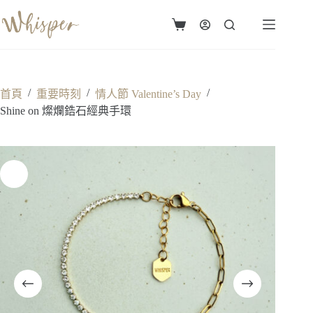
跳
至
購
主
物
要
車
內
容
/
/
/
首頁
重要時刻
情人節 Valentine’s Day
Shine on 燦爛鋯石經典手環