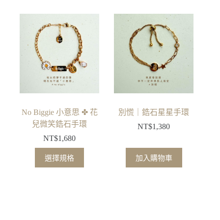
No Biggie 小意思 ✤ 花
別慌｜鋯石星星手環
兒微笑鋯石手環
NT$
1,380
NT$
1,680
此
選擇規格
加入購物車
產
品
有
多
種