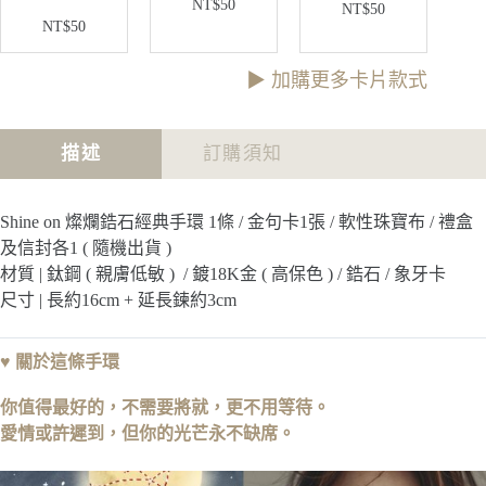
美
NT$
50
做
NT$
50
g
小
NT$
50
自
h
意
己
｜
思
小
都
▶︎ 加購更多卡片款式
金
意
算
句
思
數
卡
金
小
描述
訂購須知
句
意
卡
思
金
Shine on 燦爛鋯石經典手環 1條 / 金句卡1張 / 軟性珠寶布 / 禮盒
句
及信封各1 ( 隨機出貨 )
卡
材質 | 鈦鋼 ( 親膚低敏 ) / 鍍18K金 ( 高保色 ) / 鋯石 / 象牙卡
尺寸 | 長約16cm + 延長鍊約3cm
♥ 關於這條手環
你值得最好的，不需要將就，更不用等待。
愛情或許遲到，但你的光芒永不缺席。