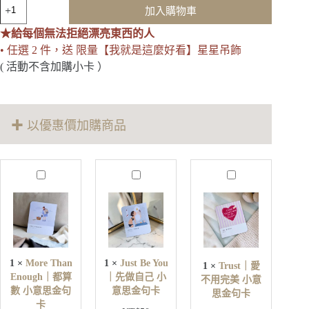
Shine
加入購物車
on
燦
★給每個無法拒絕漂亮東西的人
爛
• 任選 2 件，送 限量【我就是這麼好看】星星吊飾
鋯
( 活動不含加購小卡 ）
石
經
典
手
✚ 以優惠價加購商品
環
數
量
M
J
T
o
u
r
r
s
u
e
t
s
T
B
t
h
e
｜
a
Y
愛
n
o
1
×
More Than
1
×
Just Be You
1
×
Trust｜愛
不
E
u
Enough｜都算
｜先做自己 小
不用完美 小意
用
n
｜
數 小意思金句
意思金句卡
o
思金句卡
完
先
卡
u