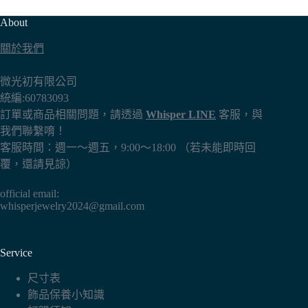
款
About
式。
可
關於我們
在
產
微光初有限公司
品
統編:60783093
頁
訂單或商品相關問題，請透過
Whisper LINE
客服，與
面
我們聯繫唷！
選
客服時間：週一～週五，9:00～18:00 （若未能即時回
擇
覆，還請見諒）
選
項
official email:
whisperjewelry2024@gmail.com
Service
尺寸表
飾品保養小知識