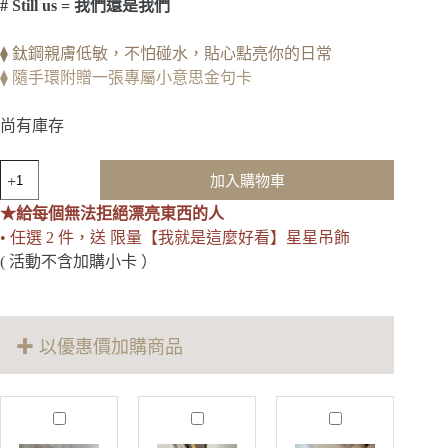
# Still us = 我們還是我們
⧫ 鈦鋼親膚低敏，不怕碰水，貼心點亮你的日常
⧫ 隨手環附贈一張專屬小意思金句卡
尚有庫存
Still
加入購物車
us
一
★給每個無法拒絕漂亮東西的人
如
• 任選 2 件，送 限量【我就是這麼好看】星星吊飾
既
( 活動不含加購小卡 ）
往
白
玉
髓
✚ 以優惠價加購商品
手
環
數
量
M
J
T
o
u
r