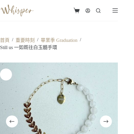
跳
至
購
主
物
要
車
內
容
/
/
/
首頁
重要時刻
畢業季 Graduation
Still us 一如既往白玉髓手環