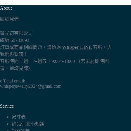
About
關於我們
微光初有限公司
統編:60783093
訂單或商品相關問題，請透過
Whisper LINE
客服，與
我們聯繫唷！
客服時間：週一～週五，9:00～18:00 （若未能即時回
覆，還請見諒）
official email:
whisperjewelry2024@gmail.com
Service
尺寸表
飾品保養小知識
訂購須知