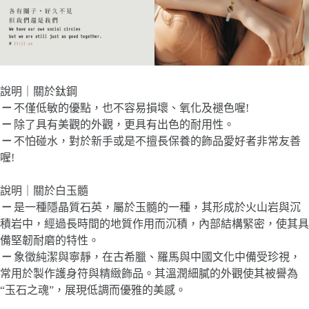
說明｜關於鈦鋼
－
不僅低敏的優點，也不容易損壞、氧化及褪色喔!
－
除了具有美觀的外觀，更具有出色的耐用性。
－
不怕碰水，對於新手或是不擅長保養的飾品愛好者非常友善
喔!
說明｜關於白玉髓
－
是一種隱晶質石英，屬於玉髓的一種，其形成於火山岩與沉
積岩中，經過長時間的地質作用而沉積，內部結構緊密，使其具
備堅韌耐磨的特性。
－
象徵純潔與寧靜，在古希臘、羅馬與中國文化中備受珍視，
常用於製作護身符與精緻飾品。其溫潤細膩的外觀使其被譽為
“玉石之魂”，展現低調而優雅的美感。