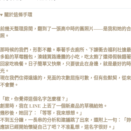
♥ 關於這條手環
前幾天整理房間，翻到了一張高中時的舊照片——是我和她的合
照。
那時候的我們，形影不離。牽著手去廁所、下課衝去福利社搶最
多餡的草莓麵包，湊錢買路邊攤的小吃，吃太飽了還得假裝餓著
回家吃晚餐。日子簡單又快樂，只要彼此在身邊，就是最好的時
光。
現在我們住得遠遠的，見面的次數屈指可數，但有些默契，從來
不會變。
「欸，你覺得這個名字怎麼樣？」
創業時，我在 LINE 上丟了一個新產品的草稿給她。
幾秒後，她回了：「等等，我來想想。」
不到五分鐘，一長串的分析和建議跳了出來，還附上一句：「妳
應該已經開始懷疑自己了吧？不准亂想，這名字很好。」