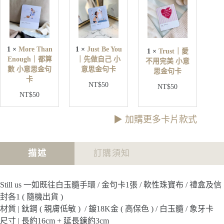
r
s
u
e
t
s
T
B
t
h
e
｜
a
Y
愛
n
o
1
×
More Than
1
×
Just Be You
1
×
Trust｜愛
不
E
u
Enough｜都算
｜先做自己 小
不用完美 小意
用
n
｜
數 小意思金句
意思金句卡
o
思金句卡
完
先
卡
u
美
NT$
50
做
NT$
50
g
小
NT$
50
自
h
意
己
｜
思
小
都
▶︎ 加購更多卡片款式
金
意
算
句
思
數
卡
金
小
描述
訂購須知
句
意
卡
思
金
Still us 一如既往白玉髓手環 / 金句卡1張 / 軟性珠寶布 / 禮盒及信
句
封各1 ( 隨機出貨 )
卡
材質 | 鈦鋼 ( 親膚低敏 ) / 鍍18K金 ( 高保色 ) / 白玉髓 / 象牙卡
尺寸 | 長約16cm + 延長鍊約3cm