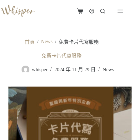
跳
至
購
主
物
要
車
內
容
/
News
/
首頁
免費卡片代寫服務
免費卡片代寫服務
whisper
2024 年 11 月 29 日
News