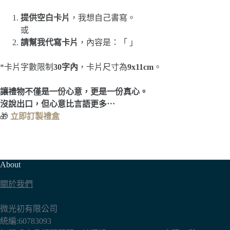
提供空白卡片
，我想自己書寫。
或
請幫我代寫卡片
，內容是：「 」
*卡片字數限制
30字內
，卡片尺寸為
9x11cm
。
讓禮物不僅是一份心意，更是一份真心。
沒說出口，但心意比言語更多⋯
🎁
立即訂製禮盒
About
關於我們
微光初有限公司
統編:60783093