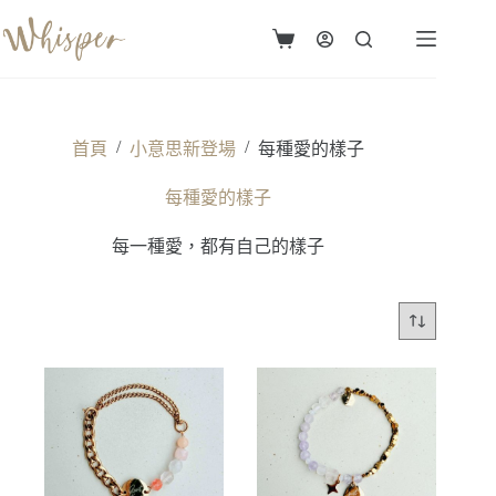
跳
至
購
主
物
要
車
內
容
/
/
首頁
小意思新登場
每種愛的樣子
每種愛的樣子
每一種愛，都有自己的樣子