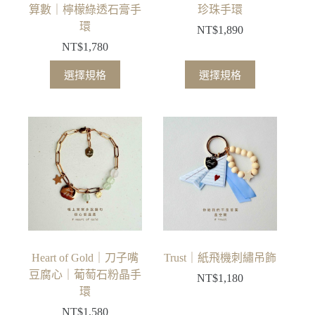
頁
算數｜檸檬綠透石膏手
珍珠手環
面
環
NT$
1,890
選
NT$
1,780
擇
此
此
選
選擇規格
選擇規格
產
產
項
品
品
有
有
多
多
種
種
款
款
式。
式。
可
可
在
在
產
產
品
品
Heart of Gold｜刀子嘴
Trust｜紙飛機刺繡吊飾
頁
頁
豆腐心｜葡萄石粉晶手
NT$
1,180
面
面
環
選
選
NT$
1,580