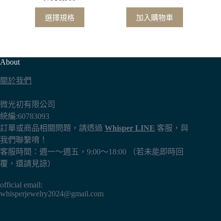
擇
擇
此
選
選
選擇規格
加入購物車
產
項
項
品
有
多
About
種
關於我們
款
式。
微光初有限公司
可
統編:60783093
在
訂單或商品相關問題，請透過
Whisper LINE
客服，與
產
我們聯繫唷！
品
客服時間：週一～週五，9:00～18:00 （若未能即時回
頁
覆，還請見諒）
面
選
official email:
擇
whisperjewelry2024@gmail.com
選
項