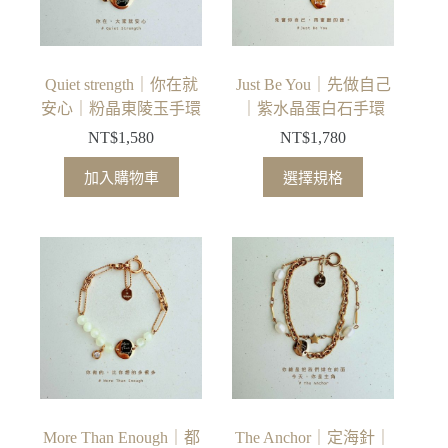
Quiet strength｜你在就
Just Be You｜先做自己
安心｜粉晶東陵玉手環
｜紫水晶蛋白石手環
NT$
1,580
NT$
1,780
此
加入購物車
選擇規格
產
品
有
多
種
款
式。
可
在
產
品
More Than Enough｜都
The Anchor｜定海針｜