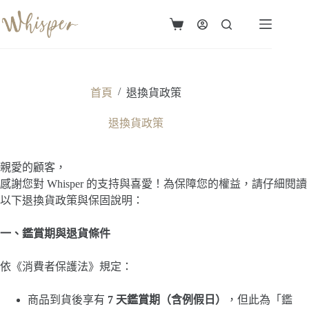
跳
至
購
主
物
要
車
內
容
/
首頁
退換貨政策
退換貨政策
親愛的顧客，
感謝您對 Whisper 的支持與喜愛！為保障您的權益，請仔細閱讀
以下退換貨政策與保固說明：
一、鑑賞期與退貨條件
依《消費者保護法》規定：
商品到貨後享有
7
天鑑賞期（含例假日）
，但此為「鑑