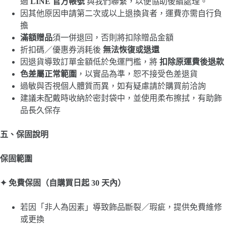
過
LINE 官方帳號
與我們聯繫，以便協助後續處理。
因其他原因申請第二次或以上退換貨者，運費亦需自行負
擔
滿額贈品
須一併退回，否則將扣除贈品金額
折扣碼／優惠券消耗後
無法恢復或退還
因退貨導致訂單金額低於免運門檻，將
扣除原運費後退款
色差屬正常範圍
，以實品為準，恕不接受色差退貨
過敏與否視個人體質而異，如有疑慮請於購買前洽詢
建議未配戴時收納於密封袋中，並使用柔布擦拭，有助飾
品長久保存
五、保固說明
保固範圍
✦
免費保固（自購買日起 30
天內）
若因「非人為因素」導致飾品斷裂／瑕疵，提供免費維修
或更換