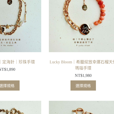
款
式。
可
在
產
品
頁
面
選
擇
hor｜定海針｜珍珠手環
Lucky Bloom｜希臘綻放幸運石榴天
選
瑪瑙手環
NT$
1,890
項
NT$
1,980
此
此
選擇規格
選擇規格
產
產
品
品
有
有
多
多