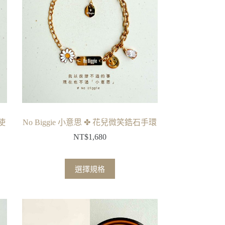
使
No Biggie 小意思 ✤ 花兒微笑鋯石手環
NT$
1,680
此
選擇規格
產
品
有
多