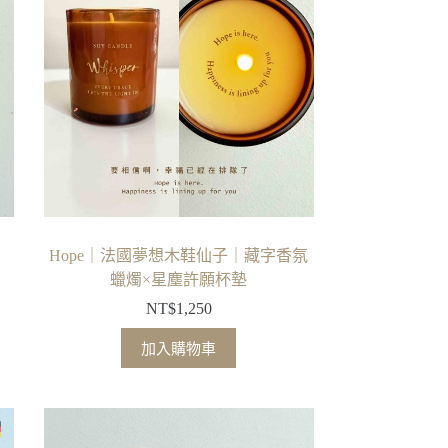
種
款
式。
可
在
產
品
頁
面
選
擇
Hope｜法國夢想木鞋仙子｜藏字香氛
選
蠟燭×星塵許願杯墊
項
NT$
1,250
加入購物車