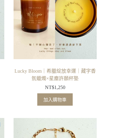
式。
可
在
產
品
頁
面
選
擇
Lucky Bloom｜希臘綻放幸運｜藏字香
選
氛蠟燭×星塵許願杯墊
項
NT$
1,250
加入購物車