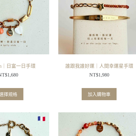
式。
式。
可
可
在
在
產
產
品
品
頁
頁
面
面
選
選
擇
擇
 Rich｜日富一日手環
誰跟我誰好運｜人間幸運星手環
選
選
NT$
1,680
NT$
1,980
項
項
此
選擇規格
加入購物車
產
品
有
多
種
款