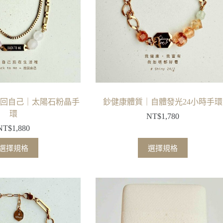
Me｜找回自己｜太陽石粉晶手
鈔健康體質｜自體發光24小時手環
環
NT$
1,780
NT$
1,880
此
此
選擇規格
選擇規格
產
產
品
品
有
有
多
多
種
種
款
款