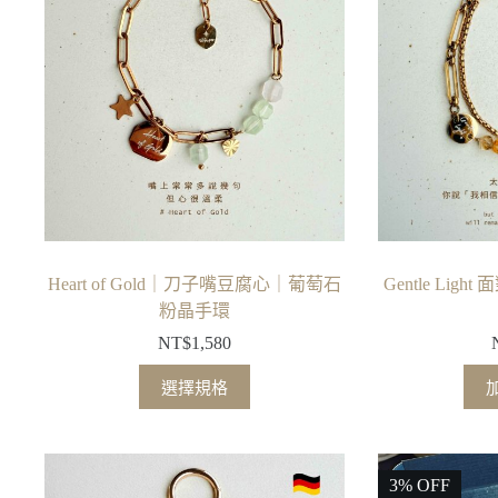
種
款
式。
可
在
產
品
頁
面
選
擇
Heart of Gold｜刀子嘴豆腐心｜葡萄石
Gentle Li
選
粉晶手環
項
NT$
1,580
此
選擇規格
產
品
有
多
3% OFF