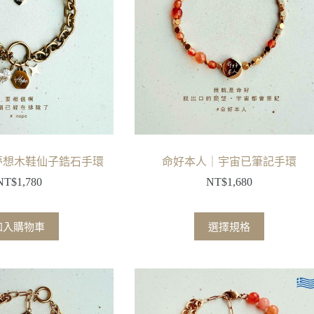
式。
可
在
產
品
頁
面
選
擇
國夢想木鞋仙子鋯石手環
命好本人｜宇宙已筆記手環
選
NT$
1,780
NT$
1,680
項
此
加入購物車
選擇規格
產
品
有
多
種