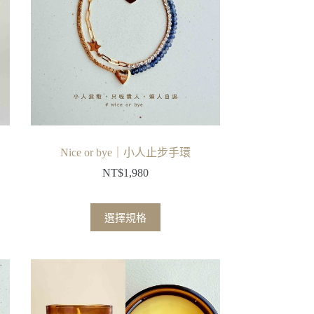
式。
可
在
產
品
頁
面
選
擇
Nice or bye｜小人止步手環
選
NT$
1,980
項
此
選擇規格
產
品
有
多
種
款