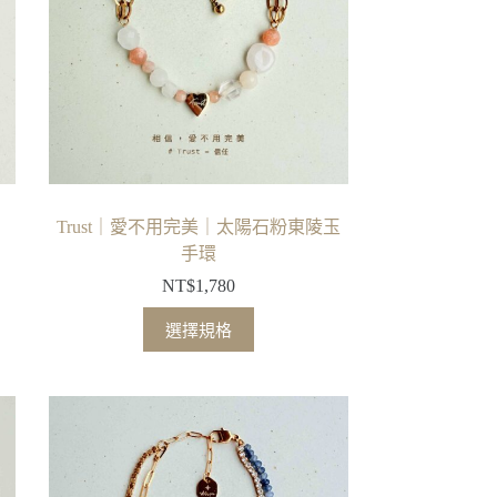
Trust｜愛不用完美｜太陽石粉東陵玉
手環
NT$
1,780
此
選擇規格
產
品
有
多
種
款