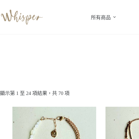
跳
至
所有商品
主
要
內
容
顯示第 1 至 24 項結果，共 70 項