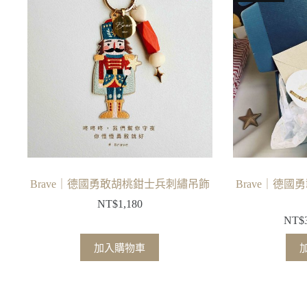
種
款
式。
可
在
產
品
頁
面
選
擇
Brave｜德國勇敢胡桃鉗士兵刺繡吊飾
Brave｜德
選
NT$
1,180
項
NT$
加入購物車