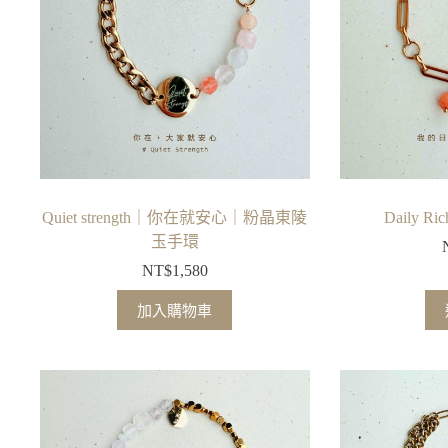
式。
可
在
產
品
頁
面
選
擇
Quiet strength｜你在就安心｜粉晶東陵
Daily
選
玉手環
項
NT$
1,580
加入購物車