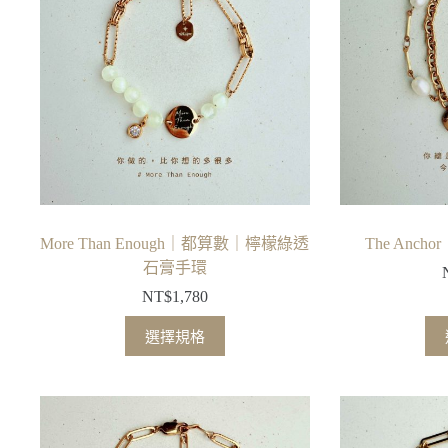
款
式。
可
在
產
品
頁
面
選
擇
More Than Enough｜都算數｜檸檬綠透
The Anc
選
石膏手環
項
NT$
1,780
此
選擇規格
產
品
有
多