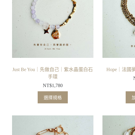
Just Be You｜先做自己｜紫水晶蛋白石
Hope｜法
手環
NT$
1,780
此
選擇規格
產
品
有
多
種