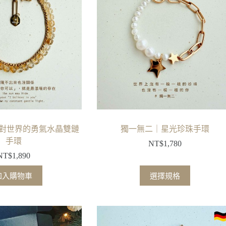
種
種
款
款
式。
式。
可
可
在
在
產
產
品
品
頁
頁
面
面
選
選
擇
擇
ght 面對世界的勇氣水晶雙鏈
獨一無二｜星光珍珠手環
選
選
手環
NT$
1,780
項
項
NT$
1,890
此
加入購物車
選擇規格
產
品
有
多