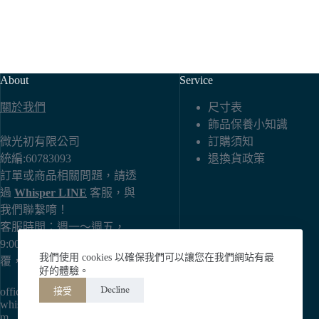
About
Service
關於我們
尺寸表
飾品保養小知識
微光初有限公司
訂購須知
統編:60783093
退換貨政策
訂單或商品相關問題，請透
過
Whisper LINE
客服，與
我們聯繫唷！
客服時間：週一～週五，
9:00～18:00 （若未能即時回
我們使用 cookies 以確保我們可以讓您在我們網站有最
覆，還請見諒）
好的體驗。
Decline
接受
official email:
whisperjewelry2024@gmail.co
m