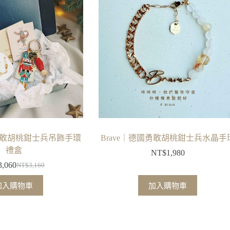
種
款
式。
可
在
產
品
頁
面
選
擇
國勇敢胡桃鉗士兵吊飾手環
Brave｜德國勇敢胡桃鉗士兵水晶手
選
禮盒
NT$
1,980
項
3,060
NT$
3,160
原
目
始
前
加入購物車
加入購物車
價
價
格：
格：
NT$3,160。
NT$3,060。