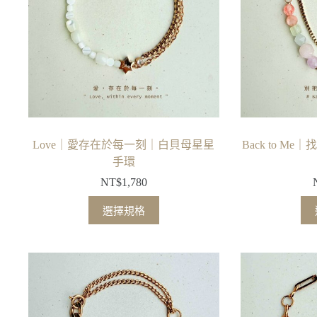
Love｜愛存在於每一刻｜白貝母星星
Back to 
手環
NT$
1,780
此
選擇規格
產
品
有
多
種
款