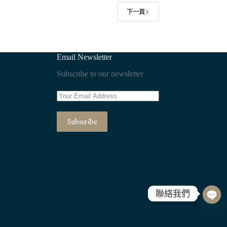
下一頁
Email Newsletter
Subscribe to our newsletter
Subscribe
聯絡我們
O
p