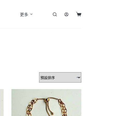
更多
購
物
車