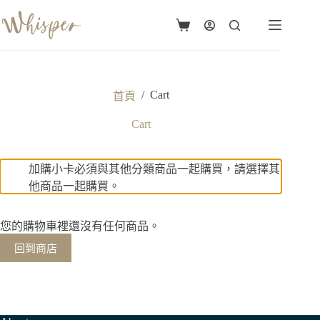
跳
至
購
主
物
要
車
內
容
/
Cart
首頁
Cart
加購小卡必須與其他分類商品一起購買，請選擇其
他商品一起購買。
您的購物車裡還沒有任何商品。
回到商店