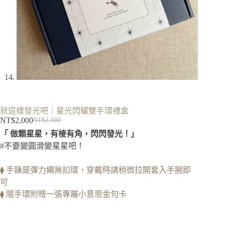
就這樣發光吧｜星光閃耀雙手環禮盒
NT$
2,000
NT$
2,100
原
目
「 做顆星星，有棱有角，閃閃發光！」
始
前
#不要變圓滑變星星吧！
價
價
格：
格：
⧫ 手鍊是彈力繩無扣環，穿戴時請稍微拉開套入手腕即
NT$2,100。
NT$2,000。
可
⧫ 隨手環附贈一張專屬小意思金句卡