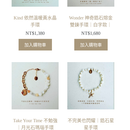
Kind 依然溫暖黃水晶
Wonder 神奇鋯石熔金
手環
雙鍊手環｜白字款｜
NT$
1,380
NT$
1,680
加入購物車
加入購物車
Take Your Time 不勉強
不完美也閃耀｜鋯石星
｜月光石瑪瑙手環
星手環