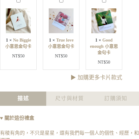
N
T
G
手
o
r
o
環
B
u
o
禮
i
e
d
盒
g
l
e
g
o
n
數
i
v
o
量
e
e
u
1
×
No Biggie
1
×
True love
1
×
Good
g
小
小
小意思金句卡
小意思金句卡
enough 小意思
h
意
意
金句卡
小
NT$
50
NT$
50
思
思
意
NT$
50
金
金
思
句
句
金
卡
卡
▶︎ 加購更多卡片款式
句
卡
描述
尺寸與材質
訂購須知
♥
關於這份禮盒
有稜有角的，不只是星星，還有我們每一個人的個性、經歷，和