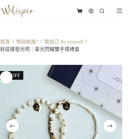
跳
至
購
主
物
要
車
內
容
/
/
/
首頁
想送給誰?
致自己 Be yourself
就這樣發光吧｜星光閃耀雙手環禮盒
5% OFF