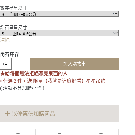
微笑星星尺寸
鋯石星星尺寸
清除
尚有庫存
就
加入購物車
這
樣
★給每個無法拒絕漂亮東西的人
發
• 任選 2 件，送 限量【我就是這麼好看】星星吊飾
光
( 活動不含加購小卡 ）
吧
｜
星
光
✚ 以優惠價加購商品
閃
耀
雙