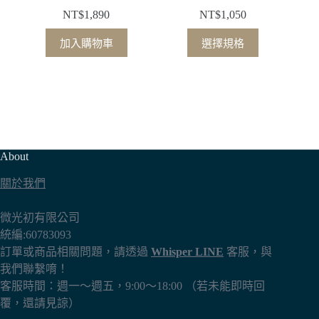
NT$
1,890
NT$
1,050
此
加入購物車
選擇規格
產
品
有
多
種
款
About
式。
可
關於我們
在
產
微光初有限公司
品
統編:60783093
頁
訂單或商品相關問題，請透過
Whisper LINE
客服，與
面
我們聯繫唷！
選
客服時間：週一～週五，9:00～18:00 （若未能即時回
擇
覆，還請見諒）
選