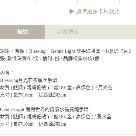
意
己
｜
思
小
都
▶︎ 加購更多卡片款式
金
意
算
句
思
數
卡
金
小
描述
訂購須知
句
意
卡
思
金
謝謝，有你｜Blessing + Gentle Light 雙手環禮盒 / 小意思卡片2
句
張/ 軟性珠寶布2份 / 信封2份 / 品牌禮盒包裝1個
卡
內含：
Blesssing月光石多層次手環
材質 | 鈦鋼 ( 親膚低敏 ) / 鍍18K金 ( 高保色 ) / 月光石
尺寸 | 長約16cm + 延長鍊約3cm
Gentle Light 面對世界的勇氣水晶雙鏈手環
材質 | 鈦鋼 ( 親膚低敏 ) / 鍍18K金 ( 高保色 ) / 黃水晶
尺寸 | 長約16cm + 延長鍊約3cm