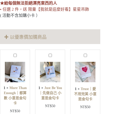
有
★給每個無法拒絕漂亮東西的人
你
• 任選 2 件，送 限量【我就是這麼好看】星星吊飾
｜
( 活動不含加購小卡 ）
Blessing
+
Gentle
Light
雙
✚ 以優惠價加購商品
手
環
禮
M
J
T
盒
o
u
r
數
r
s
u
量
e
t
s
T
B
t
h
e
｜
a
Y
愛
n
o
1
×
More Than
1
×
Just Be You
1
×
Trust｜愛
不
E
u
Enough｜都算
｜先做自己 小
不用完美 小意
用
n
｜
數 小意思金句
意思金句卡
o
思金句卡
完
先
卡
u
美
NT$
50
做
NT$
50
g
小
NT$
50
自
h