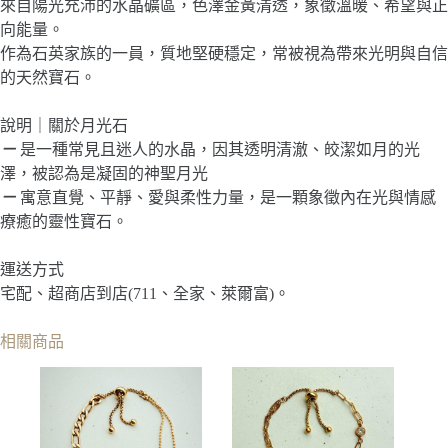
來自陽光充沛的水晶礦區，色澤金黃清透，象徵溫暖、希望與正
向能量。
作為石英家族的一員，質地堅硬穩定，常被視為帶來光明與自信
的天然寶石。
說明｜關於月光石
－
是一種常見且迷人的水晶，因其透明清澈、皎潔如月的光
澤，被認為是凝固的神聖月光
－
寓意直覺、平靜、愛與柔性力量，是一顆象徵內在光與情感
療癒的靈性寶石。
運送方式
宅配、超商店到店(711、全家、萊爾富)。
相關商品