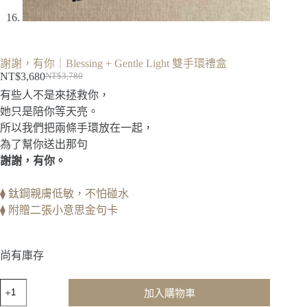
謝謝，有你｜Blessing + Gentle Light 雙手環禮盒
NT$
3,680
NT$
3,780
原
目
有些人不是來拯救你，
始
前
她只是陪你等天亮。
價
價
所以我們把兩條手環放在一起，
格：
格：
為了幫你送出那句
NT$3,780。
NT$3,680。
謝謝，有你。
⧫ 鈦鋼親膚低敏，不怕碰水
⧫ 附贈二張小意思金句卡
尚有庫存
謝
加入購物車
謝，