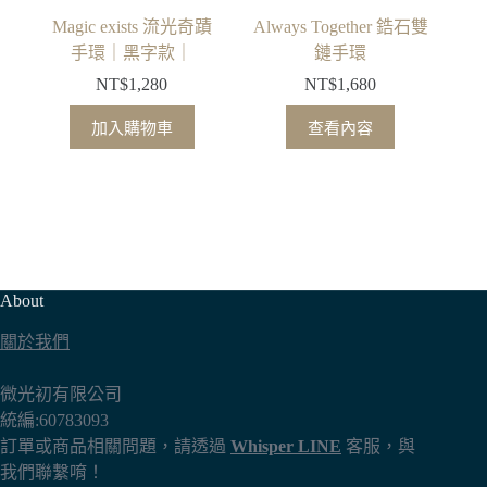
Magic exists 流光奇蹟
Always Together 鋯石雙
手環｜黑字款｜
鏈手環
NT$
1,280
NT$
1,680
加入購物車
查看內容
About
關於我們
微光初有限公司
統編:60783093
訂單或商品相關問題，請透過
Whisper LINE
客服，與
我們聯繫唷！