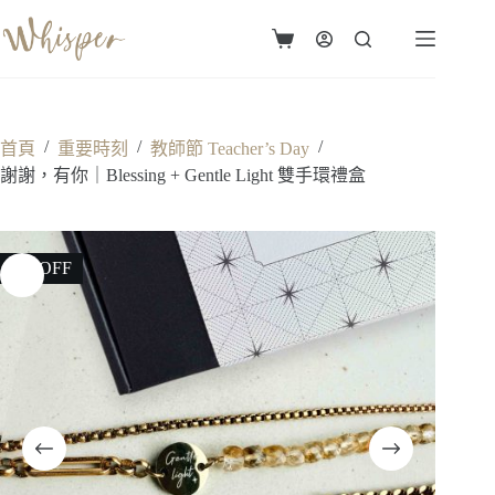
跳
至
購
主
物
要
車
內
容
/
/
/
首頁
重要時刻
教師節 Teacher’s Day
謝謝，有你｜Blessing + Gentle Light 雙手環禮盒
3% OFF