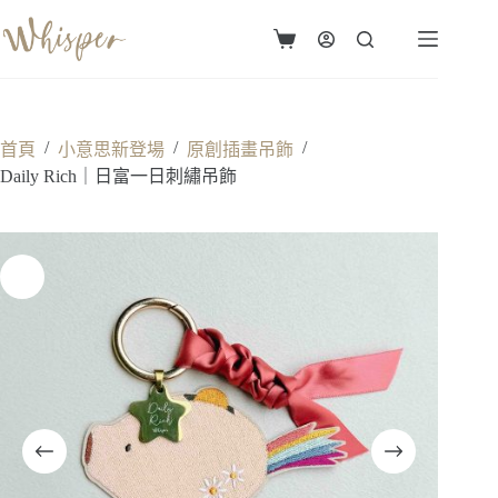
跳
至
購
主
物
要
車
內
容
/
/
/
首頁
小意思新登場
原創插畫吊飾
Daily Rich｜日富一日刺繡吊飾