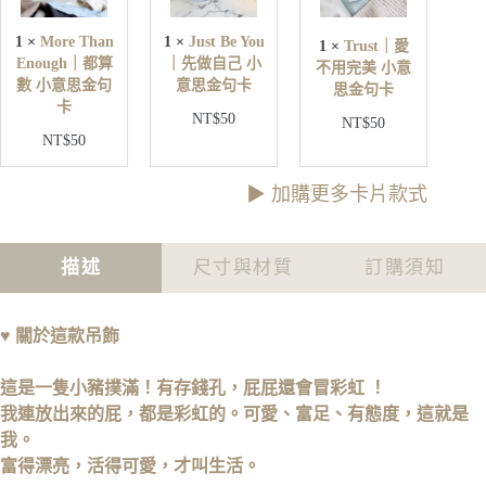
｜
a
Y
愛
n
o
1
×
More Than
1
×
Just Be You
1
×
Trust｜愛
不
E
u
Enough｜都算
｜先做自己 小
不用完美 小意
用
n
｜
數 小意思金句
意思金句卡
o
思金句卡
完
先
卡
u
美
NT$
50
做
NT$
50
g
小
NT$
50
自
h
意
己
｜
思
小
都
▶︎ 加購更多卡片款式
金
意
算
句
思
數
卡
金
小
描述
尺寸與材質
訂購須知
句
意
卡
思
金
♥
關於這款吊飾
句
卡
這是一隻小豬撲滿！
有存錢孔，屁屁還會冒彩虹 ！
我連放出來的屁，都是彩虹的。
可愛、富足、有態度，這就是
我。
富得漂亮，活得可愛，才叫生活。