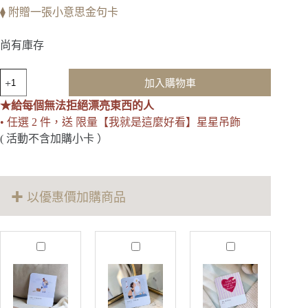
⧫ 附贈一張小意思金句卡
尚有庫存
Daily
加入購物車
Rich
｜
★給每個無法拒絕漂亮東西的人
日
• 任選 2 件，送 限量【我就是這麼好看】星星吊飾
富
( 活動不含加購小卡 ）
一
日
刺
繡
✚ 以優惠價加購商品
吊
飾
數
量
M
J
T
o
u
r
r
s
u
e
t
s
T
B
t
h
e