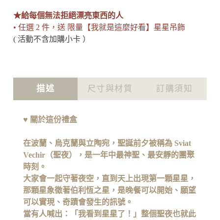
★給每個無法拒絕漂亮東西的人
• 任選 2 件，送 限量【我就是這麼好看】星星吊飾
( 活動不含加購小卡 ）
描述
尺寸與材質
訂購須知
♥
關於這份禮盒
在波蘭、烏克蘭與立陶宛，聖誕前夕被稱為 Sviat
Vechir（聖夜），是一年中最神聖、最安靜的團聚
時刻。
大家會一起守著夜空，直到天上出現第一顆星星，
那顆星象徵著伯利恆之星，是晚餐可以開始、願望
可以實現、奇蹟會發生的訊號。
當有人喊出：「我看到星星了！」整個聖夜也就此