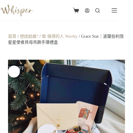
首頁
/
想送給誰?
/
致 值得的人 Worthy
/ Grace Star｜波蘭伯利恆
星星使者貝母吊飾手環禮盒
3% OFF