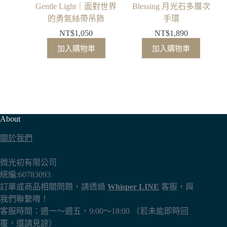
Gentle Light｜面對世界
Blessing 月光石多層次
的勇氣絲帶吊飾
手環
NT$
1,050
NT$
1,890
加入購物車
加入購物車
About
關於我們
微光初有限公司
統編:60783093
訂單或商品相關問題，請透過
Whisper LINE
客服，與
我們聯繫唷！
客服時間：週一～週五，9:00～18:00 （若未能即時回
覆，還請見諒）