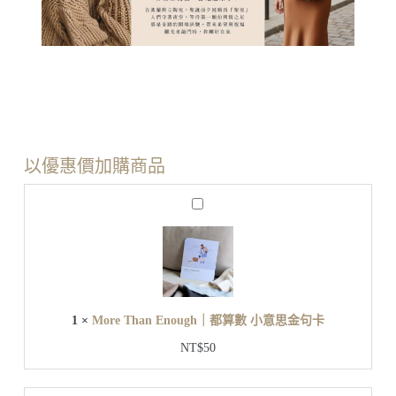
以優惠價加購商品
M
o
r
e
T
h
a
n
1
×
More Than Enough｜都算數 小意思金句卡
E
n
NT$
50
o
u
g