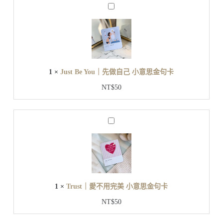
h
J
｜
u
都
s
t
算
B
數
e
小
Y
意
o
1
×
Just Be You｜先做自己 小意思金句卡
u
思
｜
金
NT$
50
先
句
做
卡
自
T
己
r
小
u
s
意
t
思
｜
金
愛
句
1
×
Trust｜愛不用完美 小意思金句卡
不
卡
用
NT$
50
完
美