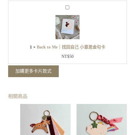
小
B
意
a
思
c
金
k
t
句
o
卡
M
e
1
×
Back to Me｜找回自己 小意思金句卡
｜
找
NT$
50
回
自
加購更多卡片款式
己
小
意
思
相關商品
金
句
卡