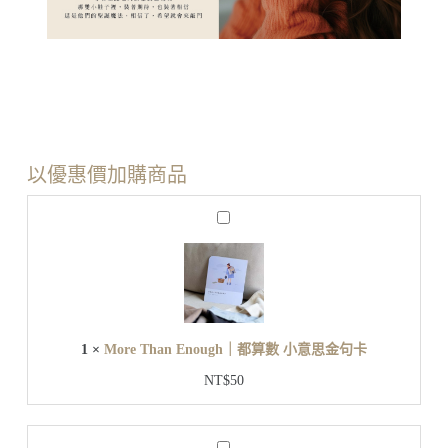
以優惠價加購商品
M
o
r
e
T
h
a
n
1
×
More Than Enough｜都算數 小意思金句卡
E
n
NT$
50
o
u
g
h