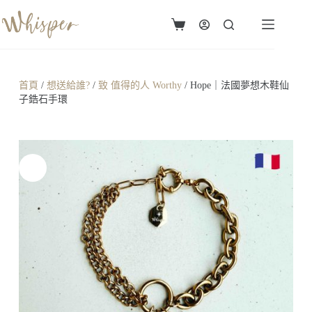
首頁
/
想送給誰?
/
致 值得的人 Worthy
/ Hope｜法國夢想木鞋仙
子鋯石手環