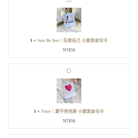
J
｜
u
都
s
t
算
B
數
e
小
Y
意
o
1
×
Just Be You｜先做自己 小意思金句卡
u
思
｜
金
NT$
50
先
句
做
卡
自
T
己
r
小
u
s
意
t
思
｜
金
愛
句
1
×
Trust｜愛不用完美 小意思金句卡
不
卡
用
NT$
50
完
美
小