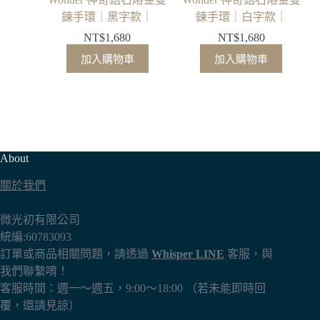
鍊手環｜黑字款｜
鍊手環｜白字款｜
NT$
1,680
NT$
1,680
加入購物車
加入購物車
About
關於我們
微光初有限公司
統編:60783093
訂單或商品相關問題，請透過
Whisper LINE
客服，與
我們聯繫唷！
客服時間：週一～週五，9:00～18:00 （若未能即時回
覆，還請見諒）