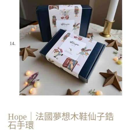
Hope｜法國夢想木鞋仙子鋯
石手環