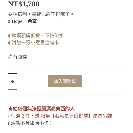
NT$
1,780
要相信啊，幸福已經在排隊了。
# Hope = 希望
⧫ 鈦鋼親膚低敏，不怕碰水
⧫ 附贈一張小意思金句卡
尚有庫存
加入購物車
★給每個無法拒絕漂亮東西的人
• 任選 2 件，送 限量【我就是這麼好看】星星吊飾
( 活動不含加購小卡 ）