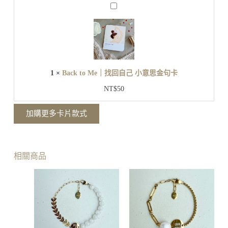
B
意
a
思
c
金
k
t
句
o
卡
M
e
1
×
Back to Me｜找回自己 小意思金句卡
｜
找
NT$
50
回
自
加購更多卡片款式
己
小
意
思
相關商品
金
句
卡