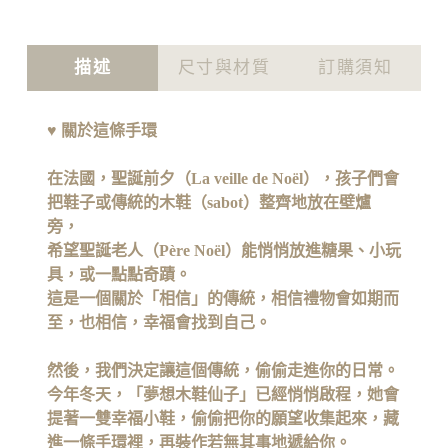
描述
尺寸與材質
訂購須知
♥
關於這條手環
在法國，聖誕前夕（La veille de Noël），
孩子們會
把鞋子或傳統的木鞋（sabot）整齊地放在壁爐
旁，
希望聖誕老人（Père Noël）能悄悄放進糖果、小玩
具，或一點點奇蹟。
這是一個關於「相信」的傳統，
相信禮物會如期而
至，也相信，幸福會找到自己。
然後，我們決定讓這個傳統，偷偷走進你的日常。
今年冬天，「夢想木鞋仙子」已經悄悄啟程，
她會
提著一雙幸福小鞋，偷偷把你的願望收集起來，
藏
進一條手環裡，再裝作若無其事地遞給你。