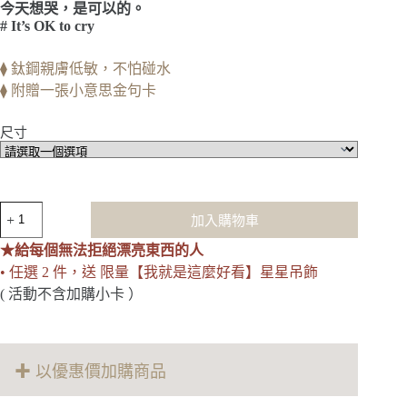
今天想哭，是可以的。
# It’s OK to cry
⧫ 鈦鋼親膚低敏，不怕碰水
⧫ 附贈一張小意思金句卡
尺寸
It’s
加入購物車
OK
to
★給每個無法拒絕漂亮東西的人
cry
• 任選 2 件，送 限量【我就是這麼好看】星星吊飾
｜
冷
( 活動不含加購小卡 ）
暖
雙
色
磁
✚ 以優惠價加購商品
吸
手