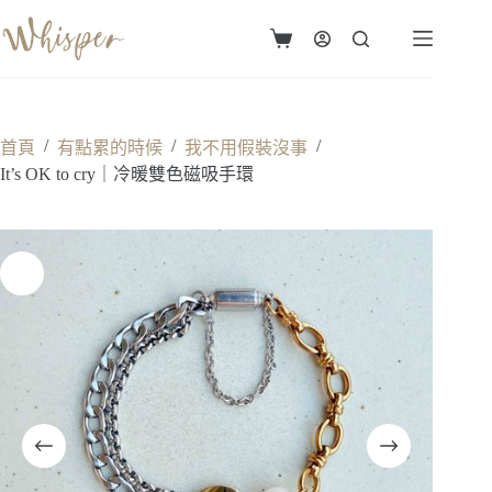
跳
至
購
主
物
要
車
內
容
/
/
/
首頁
有點累的時候
我不用假裝沒事
It’s OK to cry｜冷暖雙色磁吸手環