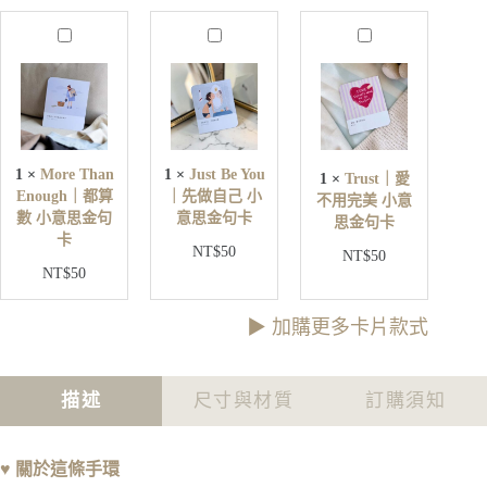
環
M
J
T
數
o
u
r
量
r
s
u
e
t
s
T
B
t
h
e
｜
a
Y
愛
n
o
1
×
More Than
1
×
Just Be You
1
×
Trust｜愛
不
E
u
Enough｜都算
｜先做自己 小
不用完美 小意
用
n
｜
數 小意思金句
意思金句卡
o
思金句卡
完
先
卡
u
美
NT$
50
做
NT$
50
g
小
NT$
50
自
h
意
己
｜
思
小
都
▶︎ 加購更多卡片款式
金
意
算
句
思
數
卡
金
小
描述
尺寸與材質
訂購須知
句
意
卡
思
金
♥
關於這條手環
句