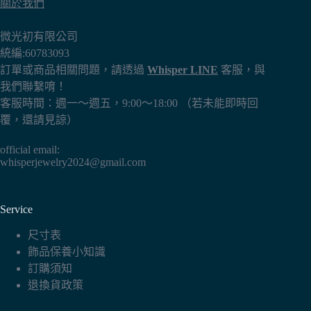
關於我們
微光初有限公司
統編:60783093
訂單或商品相關問題，請透過
Whisper LINE
客服，與
我們聯繫唷！
客服時間：週一～週五，9:00～18:00 （若未能即時回
覆，還請見諒）
official email:
whisperjewelry2024@gmail.com
Service
尺寸表
飾品保養小知識
訂購須知
退換貨政策