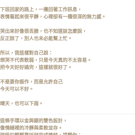
卡
下班回家的路上，
一邊回著工作訊息，
表情看起來很平靜，
心裡卻有一種很深的無力感。
哭出來好像很丟臉，
也不知道該怎麼說，
反正說了，別人也未必能幫上忙。
所以，我這樣對自己說：
想哭不代表軟弱，
只是今天真的不太容易。
把今天好好過完，
這樣就很好了。
不是要你振作，
而是允許自己
今天可以不好。
晴天，也可以下雨。
這條手環以金與銀的雙色設計，
像情緒裡的冷靜與柔軟並存。