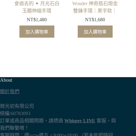
會過去的 ✦ 月光石白
Wonder 神奇鋯石熔金
玉髓伸縮手環
雙鍊手環｜黑字款｜
NT$
1,480
NT$
1,680
加入購物車
加入購物車
About
關於我們
微光初有限公司
統編:60783093
訂單或商品相關問題，請透過
Whisper LINE
客服，與
我們聯繫唷！
客服時間：週一～週五，9:00～18:00 （若未能即時回