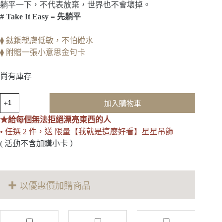
躺平一下，不代表放棄，世界也不會壞掉。
# Take It Easy = 先躺平
⧫ 鈦鋼親膚低敏，不怕碰水
⧫ 附贈一張小意思金句卡
尚有庫存
Take
加入購物車
It
Easy
★給每個無法拒絕漂亮東西的人
先
• 任選 2 件，送 限量【我就是這麼好看】星星吊飾
躺
( 活動不含加購小卡 ）
平
｜
米
黃
✚ 以優惠價加購商品
玉
水
晶
手
M
J
T