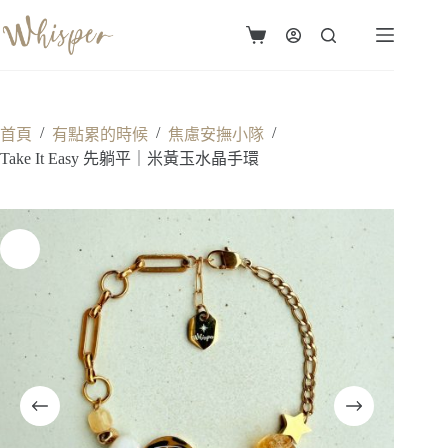
跳
至
購
主
物
要
車
內
容
/
/
/
首頁
有點累的時候
焦慮安撫小隊
Take It Easy 先躺平｜米黃玉水晶手環