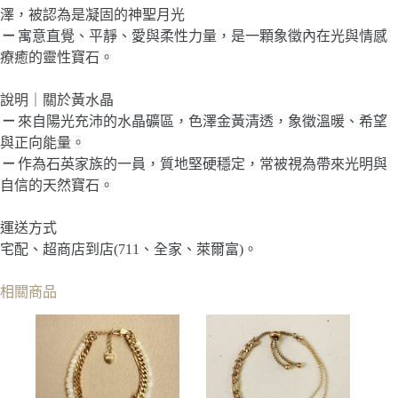
澤，被認為是凝固的神聖月光
－
寓意直覺、平靜、愛與柔性力量，是一顆象徵內在光與情感
療癒的靈性寶石。
說明｜關於黃水晶
－
來自陽光充沛的水晶礦區，色澤金黃清透，象徵溫暖、希望
與正向能量。
－
作為石英家族的一員，質地堅硬穩定，常被視為帶來光明與
自信的天然寶石。
運送方式
宅配、超商店到店(711、全家、萊爾富)。
相關商品