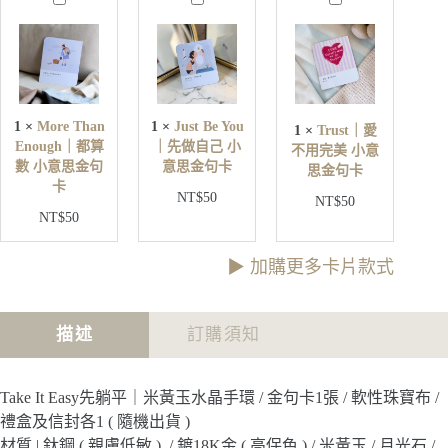
環
o
u
r
數
r
s
u
e
t
s
量
T
B
t
h
e
｜
a
Y
愛
n
o
1
×
More Than
1
×
Just Be You
1
×
Trust｜愛
不
E
u
Enough｜都算
｜先做自己 小
不用完美 小意
用
n
｜
數 小意思金句
意思金句卡
o
思金句卡
完
先
卡
u
美
NT$
50
做
NT$
50
g
小
NT$
50
自
h
意
己
｜
思
小
都
▶︎ 加購更多卡片款式
金
意
算
句
思
數
卡
金
小
描述
訂購須知
句
意
卡
思
金
Take It Easy先躺平｜米黃玉水晶手環 / 金句卡1張 / 軟性珠寶布 /
句
禮盒及信封各1 ( 隨機出貨 )
卡
材質 | 鈦鋼 ( 親膚低敏 ) / 鍍18K金 ( 高保色 ) / 米黃玉 / 月光石 /