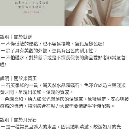
說明｜關於鈦鋼
－
不僅低敏的優點，也不容易損壞、氧化及褪色喔!
－
除了具有美觀的外觀，更具有出色的耐用性。
－
不怕碰水，對於新手或是不擅長保養的飾品愛好者非常友善
喔!
說明｜關於米黃玉
－
石英家族的一員，屬天然水晶類礦石，色澤介於奶白與淺米
黃之間，呈現出柔和、溫潤的質感。
－
色調柔和，給人如陽光灑落般的溫暖感，象徵穩定、安心與被
療癒的情緒，特別適合在壓力大或需要情緒平衡時配戴。
說明｜關於月光石
－
是一種常見且迷人的水晶，因其透明清澈、皎潔如月的光