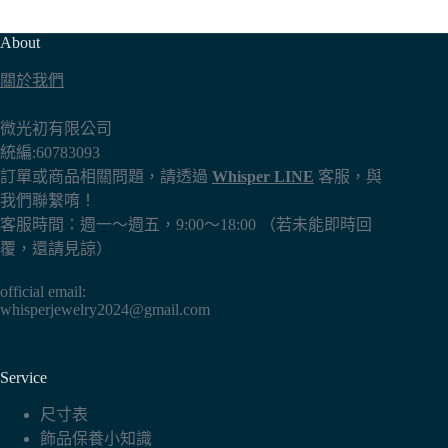
About
關於我們
微光初有限公司
統編:60783093
訂單或商品相關問題，請透過
Whisper LINE
客服，與
我們聯繫唷！
客服時間：週一～週五，9:00～18:00 （若未能即時回
覆，還請見諒）
official email:
whisperjewelry2024@gmail.com
Service
尺寸表
飾品保養小知識