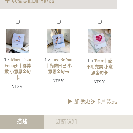
✚ 以優惠價加購商品
思
金
句
M
J
T
卡
o
u
r
數
r
s
u
量
e
t
s
T
B
t
h
e
｜
a
Y
愛
n
o
1
×
More Than
1
×
Just Be You
1
×
Trust｜愛
不
E
u
Enough｜都算
｜先做自己 小
不用完美 小意
用
n
｜
數 小意思金句
意思金句卡
o
思金句卡
完
先
卡
u
美
NT$
50
做
NT$
50
g
小
NT$
50
自
h
意
己
｜
思
小
都
▶︎ 加購更多卡片款式
金
意
算
句
思
數
卡
金
小
描述
訂購須知
句
意
卡
思