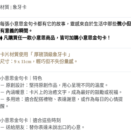
金
材質 | 象牙卡
句
卡
每張小意思金句卡都有它的故事，靈感來自於生活中那些
微小但
有意義的瞬間。
⧫ 凡購買任一款小意思商品，皆可加購小意思金句卡！
卡片材質使用「 厚磅頂級象牙卡 」
尺寸：9 x 11cm，輕巧但不失份量感。
小意思金句卡｜特色
－ 原創設計：堅持原創作品，用心呈現不同的溫度。
－ 內涵暖意：卡片上的治癒文字，成為最好的鼓勵或祝福。
－ 多用途：適合配搭禮物、表達謝意，或作為每日的心情提
醒。
小意思金句卡｜適合這些時刻
－ 送給朋友：替你表達未說出口的心意。