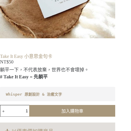
Take It Easy 小意思金句卡
NT$
50
躺平一下，不代表放棄，世界也不會壞掉。
# Take It Easy = 先躺平
Whisper 原創設計 & 治癒文字
Take
加入購物車
It
Easy
小
意