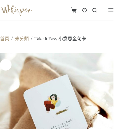
跳
至
購
主
物
要
車
內
容
/
/
首頁
未分類
Take It Easy 小意思金句卡