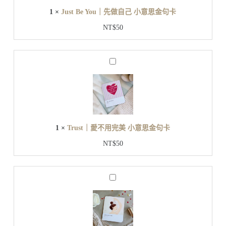
意
o
1
×
Just Be You｜先做自己 小意思金句卡
u
思
｜
金
NT$
50
先
句
做
卡
自
T
己
r
小
u
s
意
t
思
｜
金
愛
句
1
×
Trust｜愛不用完美 小意思金句卡
不
卡
用
NT$
50
完
美
小
B
意
a
思
c
金
k
t
句
o
卡