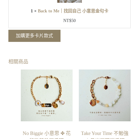
M
e
1
×
Back to Me｜找回自己 小意思金句卡
｜
找
NT$
50
回
自
加購更多卡片款式
己
小
意
思
相關商品
金
句
卡
No Biggie 小意思 ✤ 花
Take Your Time 不勉強