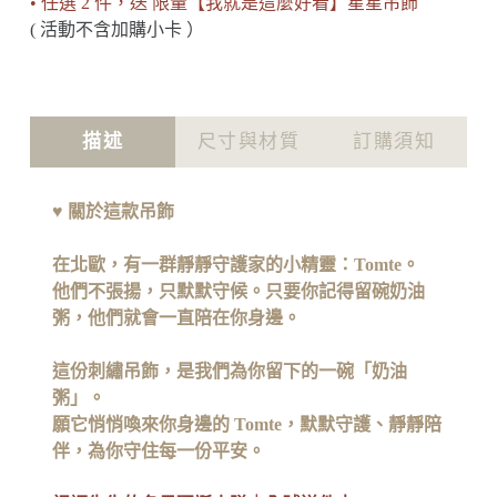
• 任選 2 件，送 限量【我就是這麼好看】星星吊飾
( 活動不含加購小卡 ）
描述
尺寸與材質
訂購須知
♥
關於這款吊飾
在北歐，有一群靜靜守護家的小精靈：Tomte。
他們不張揚，只默默守候。只要你記得留碗奶油
粥，他們就會一直陪在你身邊。
這份刺繡吊飾，是我們為你留下的一碗「奶油
粥」。
願它悄悄喚來你身邊的 Tomte，默默守護、靜靜陪
伴，為你守住每一份平安。