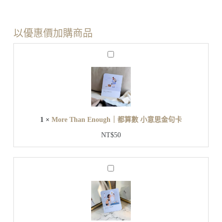
以優惠價加購商品
M
o
r
e
T
h
a
n
1
×
More Than Enough｜都算數 小意思金句卡
E
n
NT$
50
o
u
g
h
J
｜
u
都
s
t
算
B
數
e
小
Y