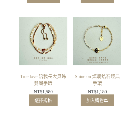
True love 陪我長大貝珠
Shine on 燦爛鋯石經典
雙層手環
手環
NT$
1,580
NT$
1,180
選擇規格
加入購物車