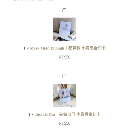
M
o
r
e
T
h
a
n
1
×
More Than Enough｜都算數 小意思金句卡
E
n
NT$
50
o
u
g
h
J
｜
u
都
s
t
算
B
數
e
小
Y
意
o
1
×
Just Be You｜先做自己 小意思金句卡
u
思
｜
金
NT$
50
先
句