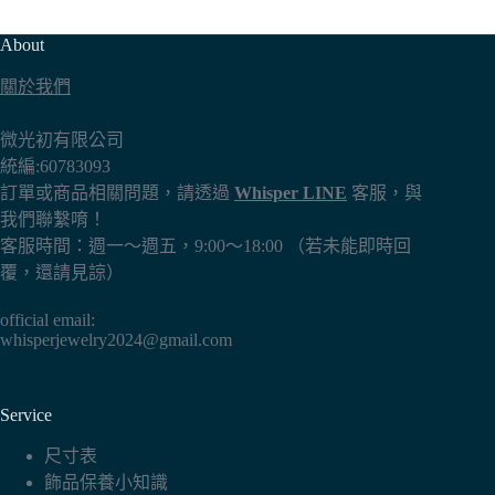
About
關於我們
微光初有限公司
統編:60783093
訂單或商品相關問題，請透過
Whisper LINE
客服，與
我們聯繫唷！
客服時間：週一～週五，9:00～18:00 （若未能即時回
覆，還請見諒）
official email:
whisperjewelry2024@gmail.com
Service
尺寸表
飾品保養小知識