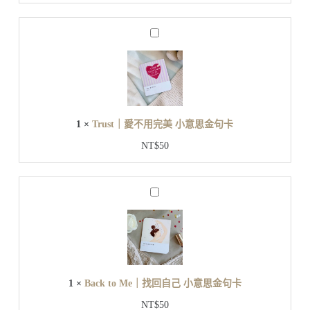
做
卡
自
T
己
r
小
u
s
意
t
思
｜
金
愛
句
1
×
Trust｜愛不用完美 小意思金句卡
不
卡
用
NT$
50
完
美
小
B
意
a
思
c
金
k
t
句
o
卡
M
e
1
×
Back to Me｜找回自己 小意思金句卡
｜
找
NT$
50