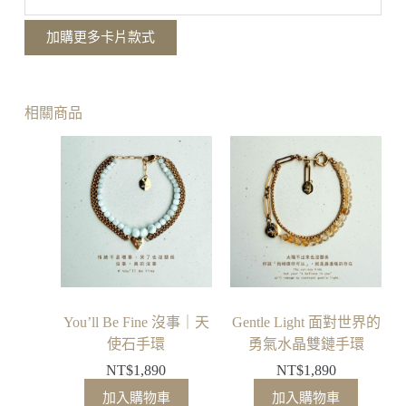
回
自
加購更多卡片款式
己
小
意
思
相關商品
金
句
卡
You’ll Be Fine 沒事｜天
Gentle Light 面對世界的
使石手環
勇氣水晶雙鏈手環
NT$
1,890
NT$
1,890
加入購物車
加入購物車