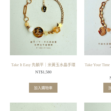
種
款
式。
可
在
產
品
頁
面
選
擇
Take It Easy 先躺平｜米黃玉水晶手環
Take Your
選
NT$
1,580
項
加入購物車