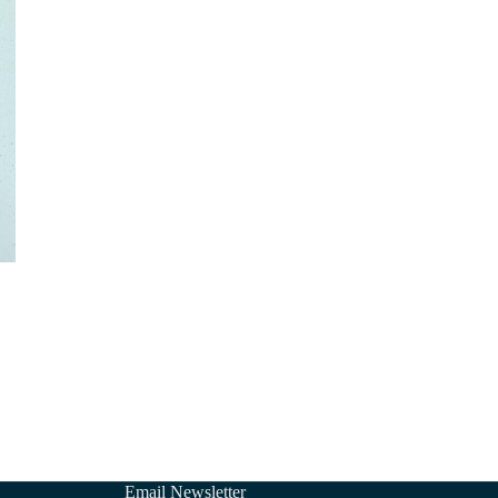
種
款
式。
可
在
產
品
頁
面
選
擇
選
項
Email Newsletter