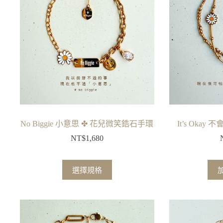
No Biggie 小意思 ✤ 花兒微笑鋯石手環
It’s Oka
NT$
1,680
此
選擇規格
產
品
有
多