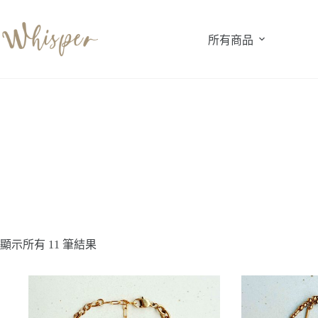
跳
至
所有商品
主
要
內
容
顯示所有 11 筆結果