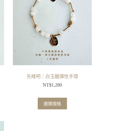
先睡吧｜白玉髓彈性手環
NT$
1,280
此
選擇規格
產
品
有
多