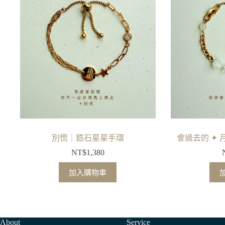
別慌｜鋯石星星手環
會過去的 ✦
NT$
1,380
加入購物車
About
Service