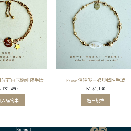
 月光石白玉髓伸縮手環
Pause 深呼吸白蝶貝彈性手環
NT$
1,480
NT$
1,180
此
加入購物車
選擇規格
產
品
有
多
Support