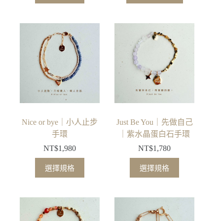
產
選
選
品
項
項
有
多
種
款
式。
可
在
產
品
Nice or bye｜小人止步
Just Be You｜先做自己
頁
手環
｜紫水晶蛋白石手環
面
NT$
1,980
NT$
1,780
選
此
此
擇
選擇規格
選擇規格
產
產
選
品
品
項
有
有
多
多