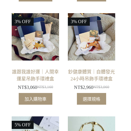
產
價
價
品
格：
格：
有
NT$2,860。
NT$2,760。
3% OFF
3% OFF
多
種
款
式。
可
在
產
品
誰跟我誰好運｜人間幸
鈔健康體質｜自體發光
頁
運星吊飾手環禮盒
24小時吊飾手環禮盒
面
NT$
3,060
NT$
2,960
NT$
3,160
NT$
3,060
原
目
原
目
選
此
始
前
始
前
擇
加入購物車
選擇規格
產
價
價
價
價
選
品
格：
格：
格：
格：
項
有
NT$3,160。
NT$3,060。
NT$3,060。
NT$2,960。
5% OFF
多