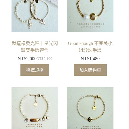
種
款
式。
可
在
產
品
就這樣發光吧｜星光閃
Good enough 不完美小
頁
耀雙手環禮盒
姐珍珠手環
面
NT$
2,000
NT$
1,480
NT$
2,100
原
目
選
此
始
前
擇
選擇規格
加入購物車
產
價
價
選
品
格：
格：
項
有
NT$2,100。
NT$2,000。
多
種
款
式。
可