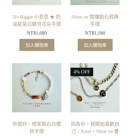
在
產
品
No Biggie 小意思 ★ 奶
Shine on 燦爛鋯石經典
頁
油星星白蝶貝花朵手環
手環
面
NT$
1,680
NT$
1,180
選
擇
加入購物車
加入購物車
選
項
4% OFF
你很好｜微笑鋯石白蝶
因為你，我開始喜歡自
貝手環
己｜Kind + Shine on 雙