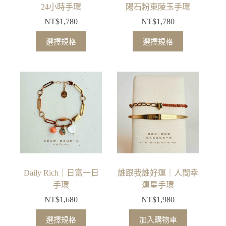
頁
頁
24小時手環
陽石粉東陵玉手環
面
面
NT$
1,780
NT$
1,780
選
選
此
此
擇
擇
選擇規格
選擇規格
產
產
選
選
品
品
項
項
有
有
多
多
種
種
款
款
式。
式。
可
可
在
在
產
產
品
品
Daily Rich｜日富一日
誰跟我誰好運｜人間幸
頁
頁
手環
運星手環
面
面
NT$
1,680
NT$
1,980
選
選
此
擇
擇
選擇規格
加入購物車