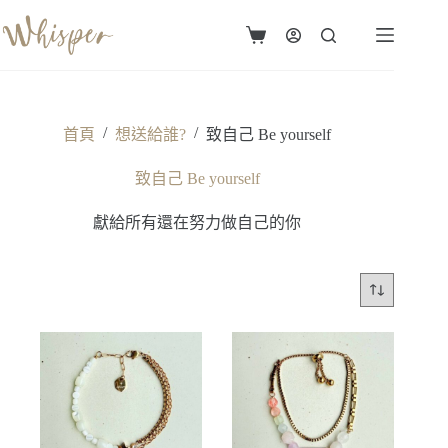
跳
至
購
主
物
要
車
內
容
/
/
首頁
想送給誰?
致自己 Be yourself
致自己 Be yourself
獻給所有還在努力做自己的你