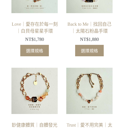
Love｜愛存在於每一刻
Back to Me｜找回自己
｜白貝母星星手環
｜太陽石粉晶手環
NT$
1,780
NT$
1,880
此
此
選擇規格
選擇規格
產
產
品
品
有
有
多
多
種
種
款
款
式。
式。
可
可
在
在
產
產
品
品
鈔健康體質｜自體發光
Trust｜愛不用完美｜太