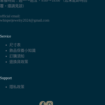
客服時間：週一～週五，9:00～18:00 （若未能即時回
選
覆，還請見諒）
項
official email:
whisperjewelry2024@gmail.com
Service
尺寸表
飾品保養小知識
訂購須知
退換貨政策
Support
隱私政策