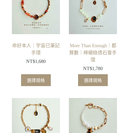
種
種
款
款
式。
式。
可
可
在
在
產
產
品
品
命好本人｜宇宙已筆記
More Than Enough｜都
頁
頁
手環
算數｜檸檬綠透石膏手
面
面
環
NT$
1,680
選
選
NT$
1,780
擇
擇
此
此
選
選
選擇規格
選擇規格
產
產
項
項
品
品
有
有
多
多
種
種
款
款
式。
式。