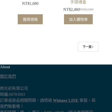
手環禮盒
NT$
1,680
NT$
2,460
NT$
2,560
原
目
此
始
前
選擇規格
加入購物車
產
價
價
品
格：
格：
有
NT$2,560。
NT$2,460。
多
種
下一頁
款
式。
可
About
在
關於我們
產
品
微光初有限公司
頁
統編:60783093
面
訂單或商品相關問題，請透過
Whisper LINE
客服，與
選
我們聯繫唷！
擇