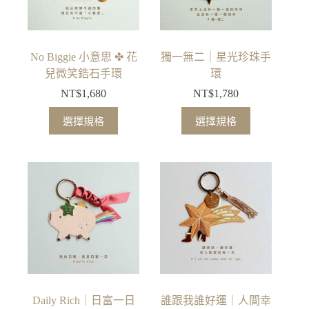
可
可
在
在
產
產
品
品
No Biggie 小意思 ✤ 花
獨一無二｜星光珍珠手
頁
頁
兒微笑鋯石手環
環
面
面
NT$
1,680
NT$
1,780
選
選
此
此
擇
擇
選擇規格
選擇規格
產
產
選
選
品
品
項
項
有
有
多
多
種
種
款
款
式。
式。
可
可
在
在
產
產
品
品
Daily Rich｜日富一日
誰跟我誰好運｜人間幸