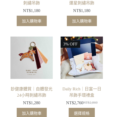
頁
頁
刺繡吊飾
運星刺繡吊飾
面
面
NT$
1,180
NT$
1,180
選
選
擇
擇
加入購物車
加入購物車
選
選
項
項
3% OFF
鈔健康體質｜自體發光
Daily Rich｜日富一日
24小時刺繡吊飾
吊飾手環禮盒
NT$
1,280
NT$
2,760
NT$
2,860
原
目
此
始
前
加入購物車
選擇規格