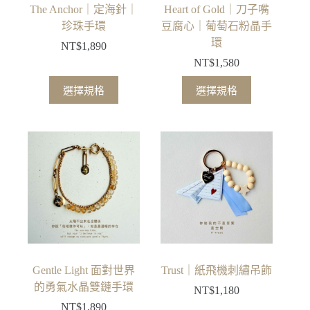
品
The Anchor｜定海針｜
Heart of Gold｜刀子嘴
頁
珍珠手環
豆腐心｜葡萄石粉晶手
面
環
NT$
1,890
選
NT$
1,580
擇
此
此
選
選擇規格
選擇規格
產
產
項
品
品
有
有
多
多
種
種
款
款
式。
式。
可
可
在
在
產
產
品
品
Gentle Light 面對世界
Trust｜紙飛機刺繡吊飾
頁
頁
的勇氣水晶雙鏈手環
NT$
1,180
面
面
NT$
1,890