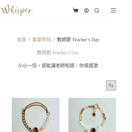
跳
至
購
主
物
要
車
內
容
/
/
首頁
重要時刻
教師節 Teacher’s Day
教師節 Teacher’s Day
小小一份，卻能讓老師知道：你很感激