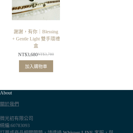
謝謝，有你｜Blessing
+ Gentle Light 雙手環禮
盒
NT$
3,680
NT$
3,780
原
目
始
前
加入購物車
價
價
格：
格：
NT$3,780。
NT$3,680。
About
關於我們
微光初有限公司
統編:60783093
訂單或商品相關問題，請透過
Whisper LINE
客服，與