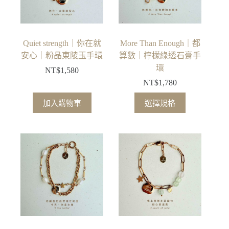
Quiet strength｜你在就
More Than Enough｜都
安心｜粉晶東陵玉手環
算數｜檸檬綠透石膏手
環
NT$
1,580
NT$
1,780
此
加入購物車
選擇規格
產
品
有
多
種
款
式。
可
在
產