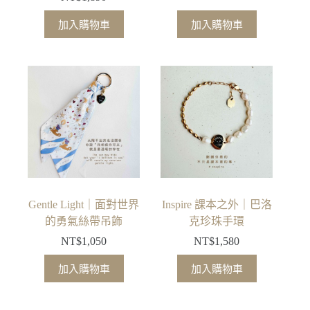
選
選
擇
擇
加入購物車
加入購物車
選
選
項
項
Gentle Light｜面對世界
Inspire 課本之外｜巴洛
的勇氣絲帶吊飾
克珍珠手環
NT$
1,050
NT$
1,580
加入購物車
加入購物車