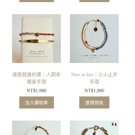
產
選
選
品
項
項
有
多
種
款
式。
可
在
產
品
誰跟我誰好運｜人間幸
Nice or bye｜小人止步
頁
運星手環
手環
面
NT$
1,980
NT$
1,980
選
此
擇
加入購物車
選擇規格
產
選
品
項
有
多