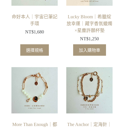
在
產
品
命好本人｜宇宙已筆記
Lucky Bloom｜希臘綻
頁
手環
放幸運｜藏字香氛蠟燭
面
×星塵許願杯墊
NT$
1,680
選
NT$
1,250
擇
此
選
選擇規格
加入購物車
產
項
品
有
多
種
款
式。
可
在
產
品
More Than Enough｜都
The Anchor｜定海針｜