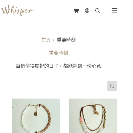
跳
至
購
主
物
要
車
內
容
/
首頁
重要時刻
重要時刻
每個值得慶祝的日子，都能挑到一份心意