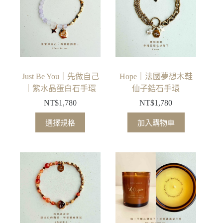
種
款
式。
可
在
產
品
Just Be You｜先做自己
Hope｜法國夢想木鞋
頁
｜紫水晶蛋白石手環
仙子鋯石手環
面
NT$
1,780
NT$
1,780
選
此
擇
選擇規格
加入購物車
產
選
品
項
有
多
種
款
式。
可