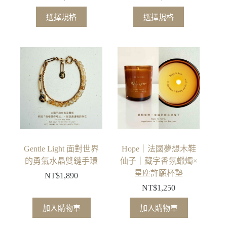
擇
擇
此
此
選
選
選擇規格
選擇規格
產
產
項
項
品
品
有
有
多
多
種
種
款
款
式。
式。
可
可
在
在
產
產
品
品
Gentle Light 面對世界
Hope｜法國夢想木鞋
頁
頁
的勇氣水晶雙鏈手環
仙子｜藏字香氛蠟燭×
面
面
星塵許願杯墊
NT$
1,890
選
選
NT$
1,250
擇
擇
選
選
加入購物車
加入購物車
項
項