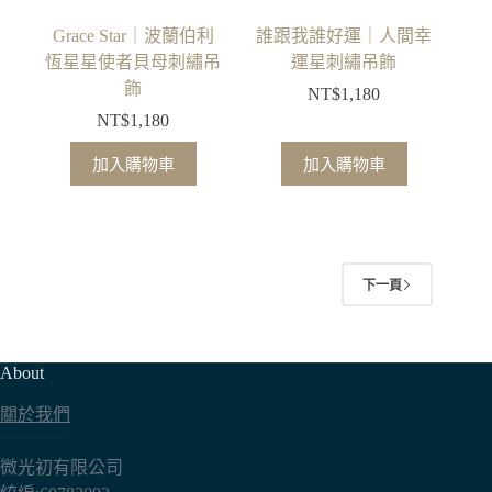
Grace Star｜波蘭伯利
誰跟我誰好運｜人間幸
恆星星使者貝母刺繡吊
運星刺繡吊飾
飾
NT$
1,180
NT$
1,180
加入購物車
加入購物車
下一頁
About
關於我們
微光初有限公司