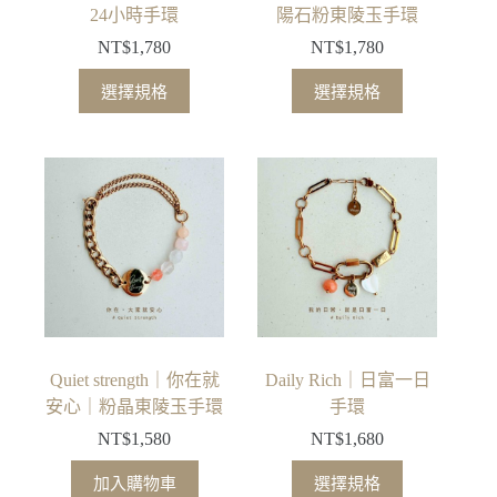
頁
頁
24小時手環
陽石粉東陵玉手環
面
面
NT$
1,780
NT$
1,780
選
選
此
此
擇
擇
選擇規格
選擇規格
產
產
選
選
品
品
項
項
有
有
多
多
種
種
款
款
式。
式。
可
可
在
在
產
產
品
品
Quiet strength｜你在就
Daily Rich｜日富一日
頁
頁
安心｜粉晶東陵玉手環
手環
面
面
NT$
1,580
NT$
1,680
選
選
此
擇
擇
加入購物車
選擇規格