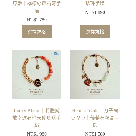
頁
算數｜檸檬綠透石膏手
珍珠手環
面
環
NT$
1,890
選
NT$
1,780
擇
此
此
選
選擇規格
選擇規格
產
產
項
品
品
有
有
多
多
種
種
款
款
式。
式。
可
可
在
在
產
產
品
品
Lucky Bloom｜希臘綻
Heart of Gold｜刀子嘴
頁
頁
放幸運石榴天使瑪瑙手
豆腐心｜葡萄石粉晶手
面
面
環
環
選
選
NT$
1,980
NT$
1,580