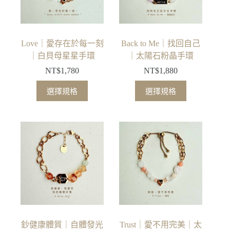
Love｜愛存在於每一刻
Back to Me｜找回自己
｜白貝母星星手環
｜太陽石粉晶手環
NT$
1,780
NT$
1,880
此
此
選擇規格
選擇規格
產
產
品
品
有
有
多
多
種
種
款
款
式。
式。
可
可
在
在
產
產
品
品
鈔健康體質｜自體發光
Trust｜愛不用完美｜太