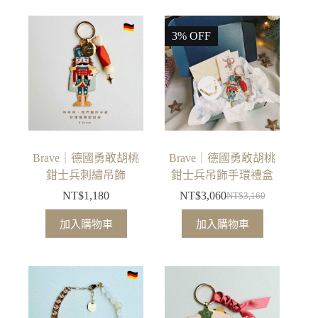
3% OFF
Brave｜德國勇敢胡桃
Brave｜德國勇敢胡桃
鉗士兵刺繡吊飾
鉗士兵吊飾手環禮盒
NT$
1,180
NT$
3,060
NT$
3,160
原
目
始
前
加入購物車
加入購物車
價
價
格：
格：
NT$3,160。
NT$3,060。