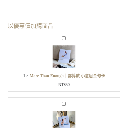
以優惠價加購商品
M
o
r
e
T
h
a
n
1
×
More Than Enough｜都算數 小意思金句卡
E
n
NT$
50
o
u
g
h
J
｜
u
都
s
t
算
B
數