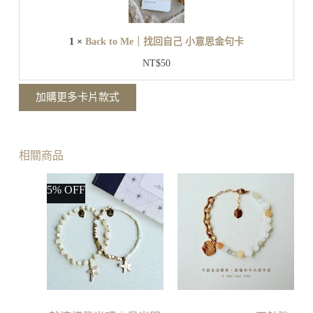
o
卡
M
e
1
×
Back to Me｜找回自己 小意思金句卡
｜
找
NT$
50
回
自
加購更多卡片款式
己
小
意
思
相關商品
金
句
5% OFF
卡