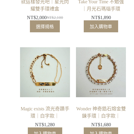
就這樣發光吧｜星光閃
Take Your Time 不勉強
耀雙手環禮盒
｜月光石瑪瑙手環
NT$
2,000
NT$
1,890
NT$
2,100
選擇規格
加入購物車
Magic exists 流光奇蹟手
Wonder 神奇鋯石熔金雙
環｜白字款｜
鍊手環｜白字款｜
NT$
1,280
NT$
1,680
加入購物車
加入購物車