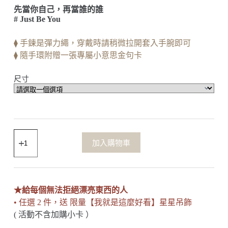
先當你自己，再當誰的誰
# Just Be You
⧫ 手鍊是彈力繩，穿戴時請稍微拉開套入手腕即可
⧫ 隨手環附贈一張專屬小意思金句卡
尺寸
加入購物車
★給每個無法拒絕漂亮東西的人
• 任選 2 件，送 限量【我就是這麼好看】星星吊飾
( 活動不含加購小卡 ）