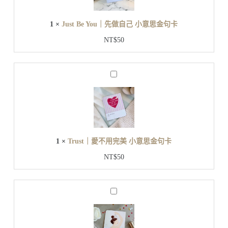
e
小
Y
意
o
1
×
Just Be You｜先做自己 小意思金句卡
u
思
｜
金
NT$
50
先
句
做
卡
自
T
己
r
小
u
s
意
t
思
｜
金
愛
句
1
×
Trust｜愛不用完美 小意思金句卡
不
卡
用
NT$
50
完
美
小
B
意
a
思
c
金
k
t
句