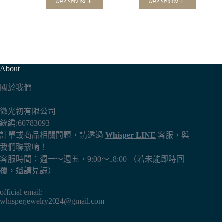
About
關於我們
微光初有限公司
統編:60783093
訂單或商品相關問題，請透過
Whisper LINE
客服，與
我們聯繫唷！
客服時間：週一～週五，9:00～18:00 （若未能即時回
覆，還請見諒）
official email:
whisperjewelry2024@gmail.com