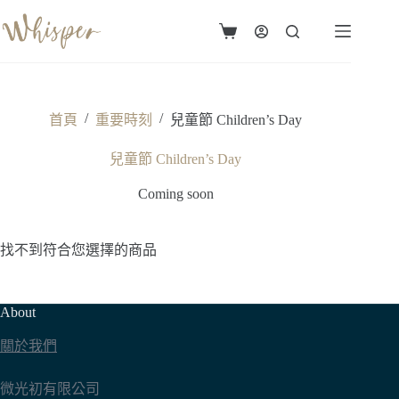
跳
至
購
主
物
要
車
內
容
/
/
首頁
重要時刻
兒童節 Children’s Day
兒童節 Children’s Day
Coming soon
找不到符合您選擇的商品
About
關於我們
微光初有限公司