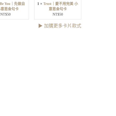
先
t Be You｜先做自
1
×
Trust｜愛不用完美 小
美
做
小意思金句卡
意思金句卡
小
自
NT$
50
NT$
50
意
己
思
小
▶︎ 加購更多卡片款式
金
意
句
思
卡
金
句
卡