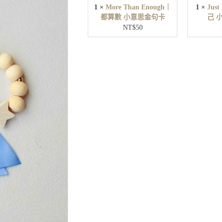
u
1
×
More Than Enough｜
1
×
Jus
g
都算數 小意思金句卡
己 
h
NT$
50
｜
都
算
數
小
意
思
金
句
卡