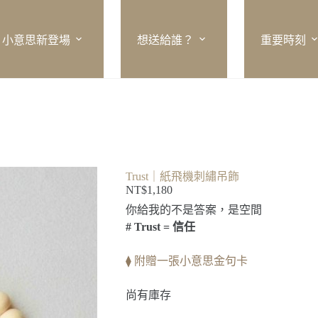
小意思新登場
想送給誰？
重要時刻
Trust｜紙飛機刺繡吊飾
NT$
1,180
你給我的不是答案，是空間
# Trust = 信任
⧫ 附贈一張小意思金句卡
尚有庫存