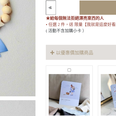
Trust
｜
紙
★給每個無法拒絕漂亮東西的人
飛
機
• 任選 2 件，送 限量【我就是這麼好
刺
( 活動不含加購小卡 ）
繡
吊
飾
數
✚ 以優惠價加購商品
量
M
o
r
e
T
h
a
n
E
n
o