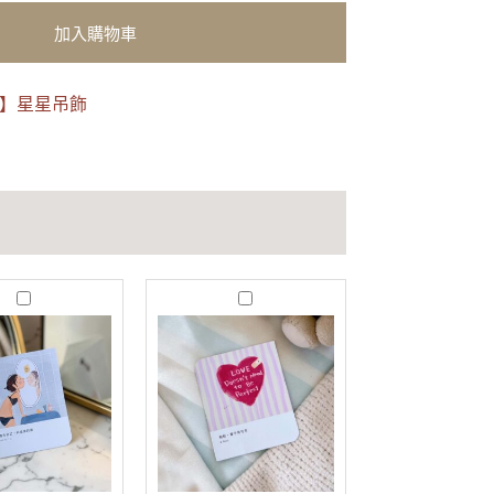
加入購物車
看】星星吊飾
J
T
u
r
s
u
t
s
B
t
e
｜
Y
愛
o
不
u
用
｜
完