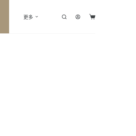
更多
購
物
車