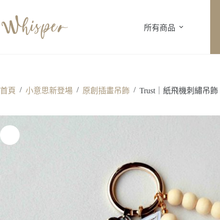
跳
至
所有商品
主
要
內
容
/
/
/
首頁
小意思新登場
原創插畫吊飾
Trust｜紙飛機刺繡吊飾