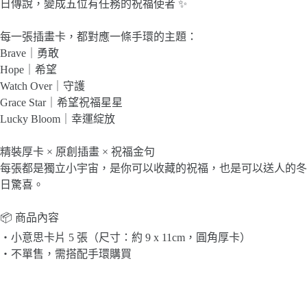
日傳說，變成五位有任務的祝福使者 ✨
每一張插畫卡，都對應一條手環的主題：
Brave｜勇敢
Hope｜希望
Watch Over｜守護
Grace Star｜希望祝福星星
Lucky Bloom｜幸運綻放
精裝厚卡 × 原創插畫 × 祝福金句
每張都是獨立小宇宙，是你可以收藏的祝福，也是可以送人的冬
日驚喜。
📦 商品內容
・小意思卡片 5 張（尺寸：約 9 x 11cm，圓角厚卡）
・不單售，需搭配手環購買