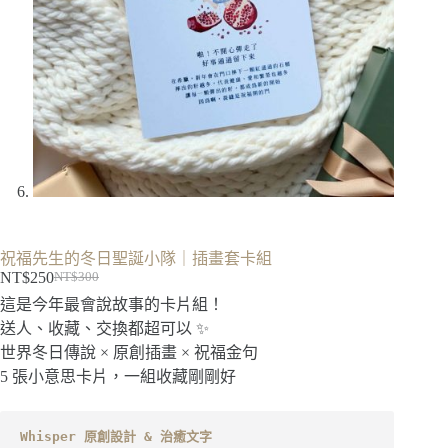
祝福先生的冬日聖誕小隊｜插畫套卡組
NT$
250
NT$
300
原
目
這是今年最會說故事的卡片組！
始
前
送人、收藏、交換都超可以 ✨
價
價
世界冬日傳說 × 原創插畫 × 祝福金句
格：
格：
5 張小意思卡片，一組收藏剛剛好
NT$300。
NT$250。
Whisper 原創設計 & 治癒文字