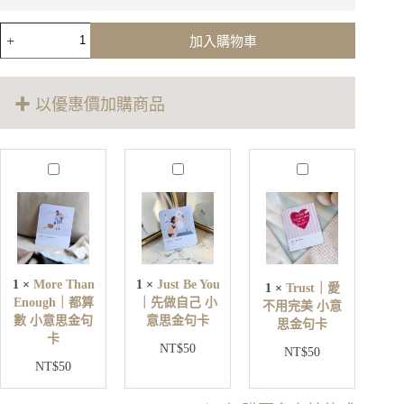
祝
加入購物車
福
先
生
✚ 以優惠價加購商品
的
冬
日
聖
M
J
T
誕
o
u
r
r
s
u
小
e
t
s
隊
T
B
t
｜
h
e
｜
插
a
Y
愛
n
o
畫
1
×
More Than
1
×
Just Be You
1
×
Trust｜愛
不
E
u
套
Enough｜都算
｜先做自己 小
不用完美 小意
用
n
｜
卡
數 小意思金句
意思金句卡
o
思金句卡
完
先
組
卡
u
美
NT$
50
做
NT$
50
數
g
小
NT$
50
自
h
量
意
己
｜
思