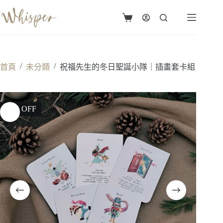
跳
至
購
主
物
要
車
內
容
/
/
首頁
未分類
祝福先生的冬日聖誕小隊｜插畫套卡組
17% OFF