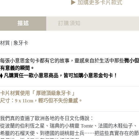
小
都
▶︎ 加購更多卡片款式
金
意
算
句
思
數
卡
金
小
描述
訂購須知
句
意
卡
思
金
材質 | 象牙卡
句
卡
每張小意思金句卡都有它的故事，靈感來自於生活中那些
微小但
有意義的瞬間。
⧫ 凡購買任一款小意思商品，皆可加購小意思金句卡！
卡片材質使用「 厚磅頂級象牙卡 」
尺寸：9 x 11cm，輕巧但不失份量感。
我們真的查遍了歐洲各地的冬日文化傳說：
從波蘭的伯利恆之星、瑞典的小精靈 Tomte、法國的木鞋仙子、
希臘的石榴天使、到德國的胡桃鉗士兵⋯⋯把這些真實存在的節