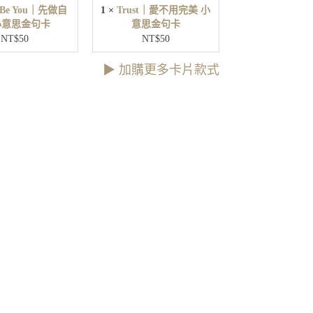
先
t Be You｜先做自
1
×
Trust｜愛不用完美 小
美
做
小意思金句卡
意思金句卡
小
自
NT$
50
NT$
50
意
己
思
小
▶︎ 加購更多卡片款式
金
意
句
思
卡
金
句
卡