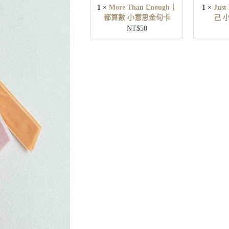
u
1
×
More Than Enough｜
1
×
Jus
g
都算數 小意思金句卡
己 
h
NT$
50
｜
都
算
數
小
意
思
金
句
卡