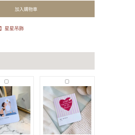
加入購物車
看】星星吊飾
J
T
u
r
s
u
t
s
B
t
e
｜
Y
愛
o
不
u
用
｜
完