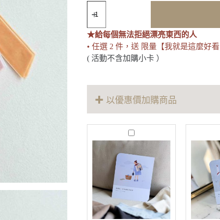
鈔
健
康
★給每個無法拒絕漂亮東西的人
體
• 任選 2 件，送 限量【我就是這麼好
質
｜
( 活動不含加購小卡 ）
自
體
發
光
✚ 以優惠價加購商品
24
小
時
M
刺
o
繡
r
e
吊
T
飾
h
數
a
量
n
E
n
o