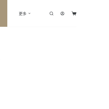
更多
購
物
車
飾