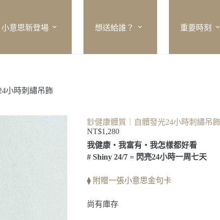
小意思新登場
想送給誰？
重要時刻
24小時刺繡吊飾
鈔健康體質｜自體發光24小時刺繡吊
NT$
1,280
我健康‧我富有‧我怎樣都好看
# Shiny 24/7 = 閃亮24小時一周七天
⧫ 附贈一張小意思金句卡
尚有庫存