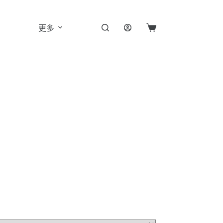
更多
購
物
車