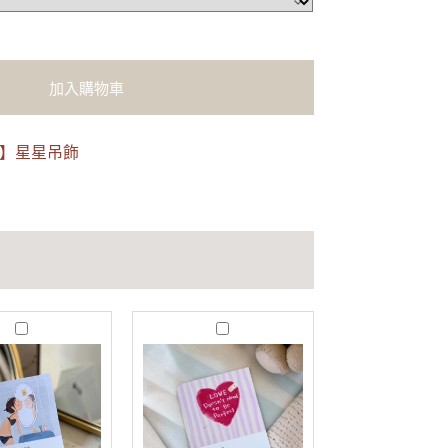
加入購物車
看】星星吊飾
J
T
u
r
s
u
t
s
B
t
e
｜
Y
愛