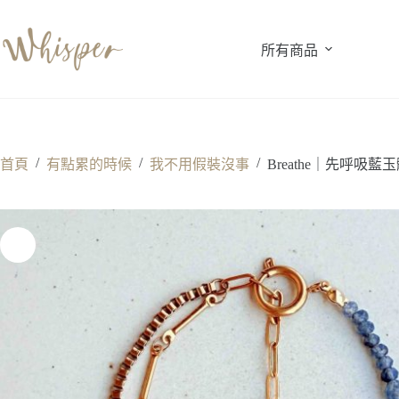
跳
至
所有商品
主
要
內
容
/
/
/
首頁
有點累的時候
我不用假裝沒事
Breathe｜先呼吸藍