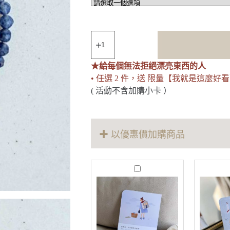
Breathe
｜
先
★給每個無法拒絕漂亮東西的人
呼
吸
• 任選 2 件，送 限量【我就是這麼好
藍
( 活動不含加購小卡 ）
玉
髓
手
環
✚ 以優惠價加購商品
數
量
M
o
r
e
T
h
a