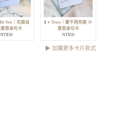
o
不
u
用
｜
完
先
t Be You｜先做自
1
×
Trust｜愛不用完美 小
美
做
小意思金句卡
意思金句卡
小
自
NT$
50
NT$
50
意
己
思
小
▶︎ 加購更多卡片款式
金
意
句
思
卡
金
句
卡