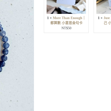
n
E
n
o
u
1
×
More Than Enough｜
1
×
Jus
g
都算數 小意思金句卡
己 
h
NT$
50
｜
都
算
數
小
意
思
金
句
卡