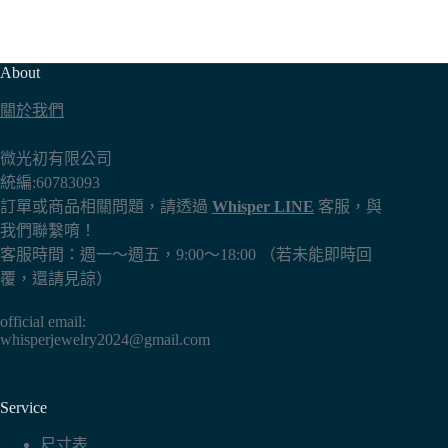
About
關於我們
微光初有限公司
統編:60783093
訂單或商品相關問題，請透過
Whisper LINE
客服，與
我們聯繫唷！
客服時間：週一～週五，9:00～18:00 （若未能即時回
覆，還請見諒）
official email:
whisperjewelry2024@gmail.com
Service
尺寸表