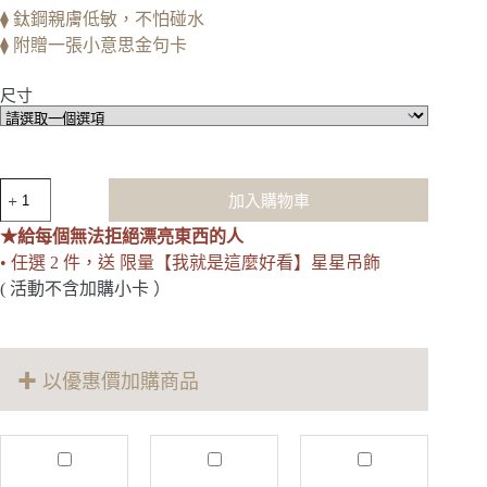
⧫ 鈦鋼親膚低敏，不怕碰水
⧫ 附贈一張小意思金句卡
尺寸
Daily
加入購物車
Rich
｜
★給每個無法拒絕漂亮東西的人
日
• 任選 2 件，送 限量【我就是這麼好看】星星吊飾
富
( 活動不含加購小卡 ）
一
日
手
環
✚ 以優惠價加購商品
數
量
M
J
T
o
u
r