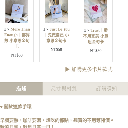
r
s
u
e
t
s
T
B
t
h
e
｜
a
Y
愛
n
o
1
×
More Than
1
×
Just Be You
1
×
Trust｜愛
不
E
u
Enough｜都算
｜先做自己 小
不用完美 小意
用
n
｜
數 小意思金句
意思金句卡
o
思金句卡
完
先
卡
u
美
NT$
50
做
NT$
50
g
小
NT$
50
自
h
意
己
｜
思
小
都
▶︎ 加購更多卡片款式
金
意
算
句
思
數
卡
金
小
描述
尺寸與材質
訂購須知
句
意
卡
思
金
♥
關於這條手環
句
卡
早餐要熱，咖啡要濃，想吃的都點，想買的不用等特價。
我的日常，就是日富一日！