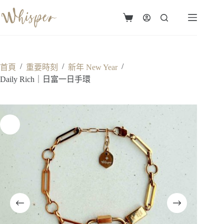
跳
至
購
主
物
要
車
內
容
/
/
/
首頁
重要時刻
新年 New Year
Daily Rich｜日富一日手環