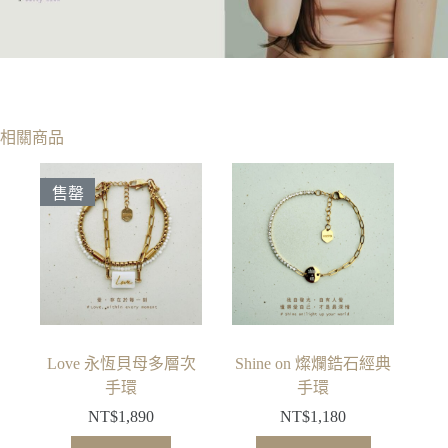
相關商品
售罄
Love 永恆貝母多層次
Shine on 燦爛鋯石經典
手環
手環
NT$
1,890
NT$
1,180