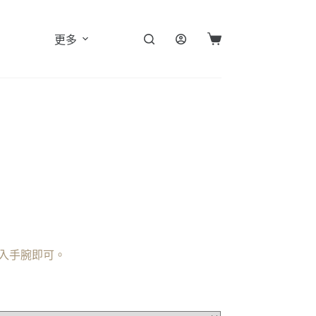
更多
購
物
車
套入手腕即可。