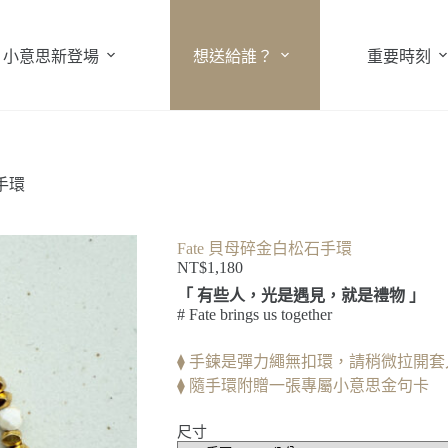
小意思新登場
想送給誰？
重要時刻
手環
Fate 貝母碎金白松石手環
NT$
1,180
「 有些人，光是遇見，就是禮物 」
# Fate brings us together
⧫ 手鍊是彈力繩無扣環，請稍微拉開
⧫ 隨手環附贈一張專屬小意思金句卡
尺寸