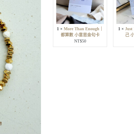
a
n
E
n
o
u
1
×
More Than Enough｜
1
×
Jus
g
都算數 小意思金句卡
己 
h
NT$
50
｜
都
算
數
小
意
思
金
句
卡