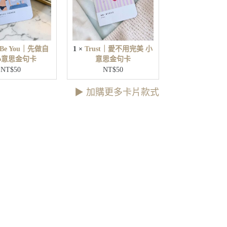
Y
愛
o
不
u
用
｜
完
先
t Be You｜先做自
1
×
Trust｜愛不用完美 小
美
做
小意思金句卡
意思金句卡
小
自
NT$
50
NT$
50
意
己
思
小
▶︎ 加購更多卡片款式
金
意
句
思
卡
金
句
卡