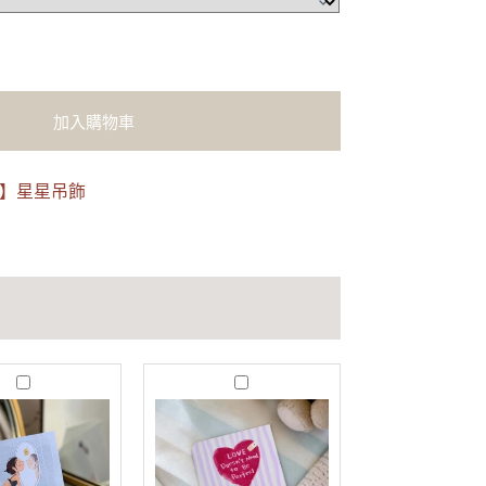
加入購物車
看】星星吊飾
J
T
u
r
s
u
t
s
B
t
e
｜