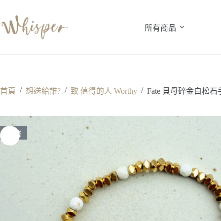
跳
至
所有商品
主
要
內
容
/
/
/
首頁
想送給誰?
致 值得的人 Worthy
Fate 貝母碎金白松石
售罄