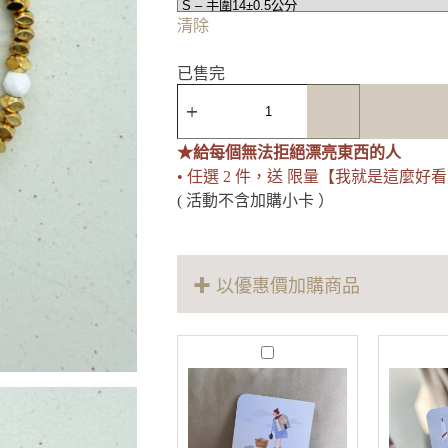
清除
已售完
Fate
貝
母
★給每個無法拒絕漂亮東西的人
碎
金
• 任選 2 件，送 限量【我就是這麼好
白
( 活動不含加購小卡 ）
松
石
手
環
✚ 以優惠價加購商品
數
量
M
o
r
e
T
h