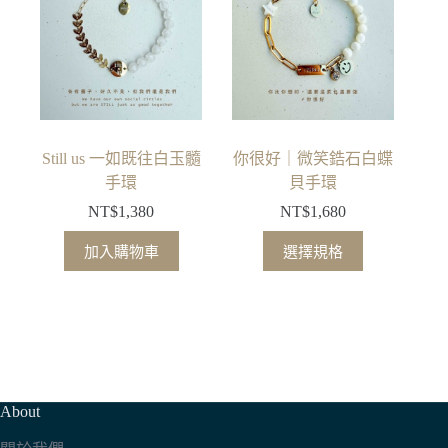
種
款
式。
可
在
產
品
Still us 一如既往白玉髓
你很好｜微笑鋯石白蝶
頁
手環
貝手環
面
NT$
1,380
NT$
1,680
選
此
擇
加入購物車
選擇規格
產
選
品
項
有
多
種
款
About
式。
可