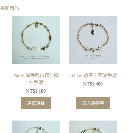
相關商品
Pause 深呼吸白蝶貝彈
Let Go 放空｜花兒手環
性手環
NT$
1,480
NT$
1,180
此
選擇規格
加入購物車
產
品
有
多