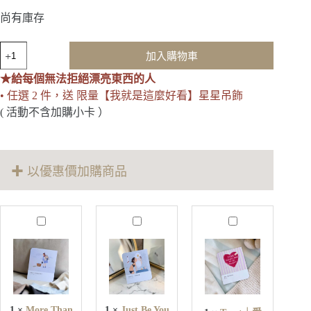
尚有庫存
Inspire
加入購物車
課
本
★給每個無法拒絕漂亮東西的人
之
• 任選 2 件，送 限量【我就是這麼好看】星星吊飾
外
( 活動不含加購小卡 ）
｜
巴
洛
克
✚ 以優惠價加購商品
珍
珠
手
環
M
J
T
o
u
r
數
r
s
u
量
e
t
s
T
B
t
h
e
｜
a
Y
愛
n
o
1
×
More Than
1
×
Just Be You