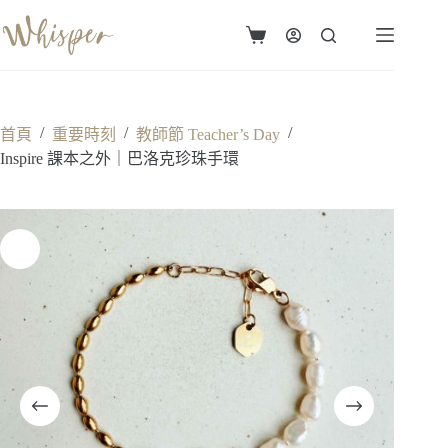
跳
至
購
主
物
要
車
內
容
/
/
/
首頁
重要時刻
教師節 Teacher’s Day
Inspire 課本之外｜巴洛克珍珠手環