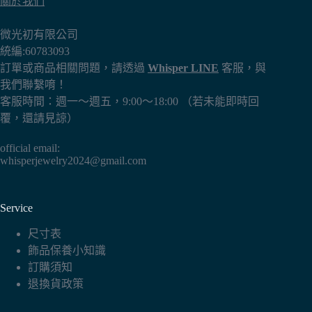
關於我們
在
產
微光初有限公司
品
統編:60783093
頁
訂單或商品相關問題，請透過
Whisper LINE
客服，與
面
我們聯繫唷！
選
客服時間：週一～週五，9:00～18:00 （若未能即時回
擇
覆，還請見諒）
選
項
official email:
whisperjewelry2024@gmail.com
Service
尺寸表
飾品保養小知識
訂購須知
退換貨政策