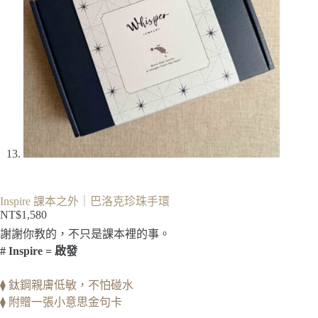
Inspire 課本之外｜巴洛克珍珠手環
NT$
1,580
謝謝你教的，不只是課本裡的事。
# Inspire = 啟發
⧫ 鈦鋼親膚低敏，不怕碰水
⧫ 附贈一張小意思金句卡