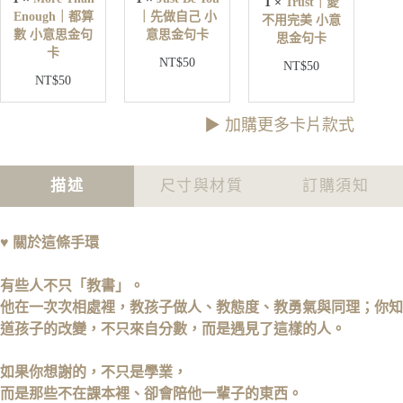
1
×
Trust｜愛
不
E
u
Enough｜都算
｜先做自己 小
不用完美 小意
用
n
｜
數 小意思金句
意思金句卡
o
思金句卡
完
先
卡
u
美
NT$
50
做
NT$
50
g
小
NT$
50
自
h
意
己
｜
思
小
都
▶︎ 加購更多卡片款式
金
意
算
句
思
數
卡
金
小
描述
尺寸與材質
訂購須知
句
意
卡
思
金
♥
關於這條手環
句
卡
有些人不只「教書」。
他在一次次相處裡，教孩子做人、教態度、教勇氣與同理；
你知
道孩子的改變，不只來自分數，而是遇見了這樣的人。
如果你想謝的，不只是學業，
而是那些不在課本裡、卻會陪他一輩子的東西。