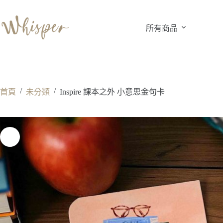
跳
至
所有商品
主
要
內
容
/
/
首頁
未分類
Inspire 課本之外 小意思金句卡