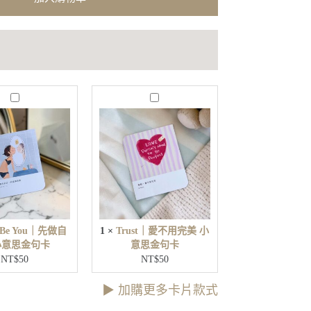
J
T
u
r
s
u
t
s
B
t
e
｜
Y
愛
o
不
u
用
｜
完
先
t Be You｜先做自
1
×
Trust｜愛不用完美 小
美
做
小意思金句卡
意思金句卡
小
自
NT$
50
NT$
50
意
己
思
小
▶︎ 加購更多卡片款式
金
意
句
思