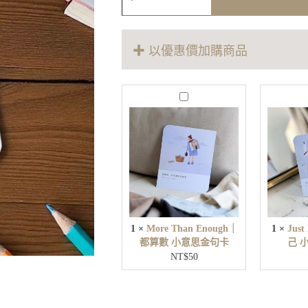
本
之
外
✚ 以優惠價加購商品
小
意
思
M
金
o
句
r
卡
e
數
T
量
h
a
n
E
n
o
u
1
×
More Than Enough｜
1
×
Jus
g
都算數 小意思金句卡
己 
h
NT$
50
｜
都
算
數