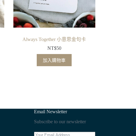
Always Together 小意思金句卡
NT$
50
加入購物車
Email Newsletter
Subscribe to our newsletter