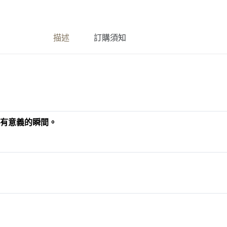
小
意
思
描述
訂購須知
金
句
卡
有意義的瞬間。