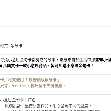
材質 | 象牙卡
每張小意思金句卡都有它的故事，靈感來自於生活中那些
微小但
⧫ 凡購買任一款小意思商品，皆可加購小意思金句卡！
卡片材質使用「 厚磅頂級象牙卡 」
尺寸：9 x 11cm，輕巧但不失份量感。
小意思金句卡｜特色
－ 原創設計：堅持原創作品，用心呈現不同的溫度。