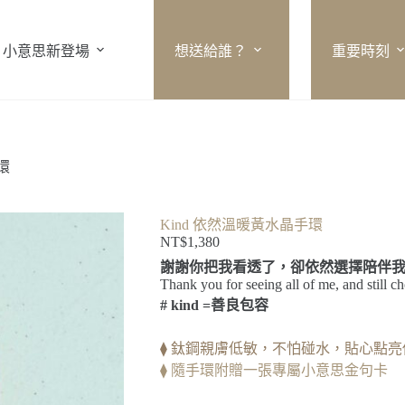
小意思新登場
想送給誰？
重要時刻
環
Kind 依然溫暖黃水晶手環
NT$
1,380
謝謝你把我看透了，卻依然選擇陪伴
Thank you for seeing all of me, and still c
# kind =善良包容
⧫ 鈦鋼親膚低敏，不怕碰水，貼心點
⧫ 隨手環附贈一張專屬小意思金句卡