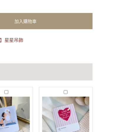
加入購物車
看】星星吊飾
J
T
u
r
s
u
t
s
B
t
e
｜
Y
愛
o
不