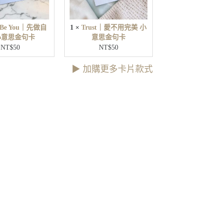
u
用
｜
完
先
t Be You｜先做自
1
×
Trust｜愛不用完美 小
美
做
小意思金句卡
意思金句卡
小
自
NT$
50
NT$
50
意
己
思
小
▶︎ 加購更多卡片款式
金
意
句
思
卡
金
句
卡