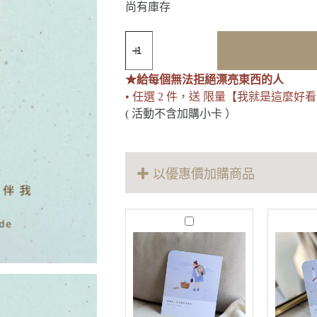
尚有庫存
Kind
依
然
★給每個無法拒絕漂亮東西的人
溫
暖
• 任選 2 件，送 限量【我就是這麼好
黃
( 活動不含加購小卡 ）
水
晶
手
環
✚ 以優惠價加購商品
數
量
M
o
r
e
T
h
a
n