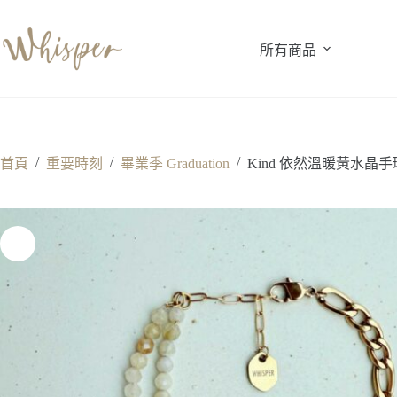
跳
至
所有商品
主
要
內
容
/
/
/
首頁
重要時刻
畢業季 Graduation
Kind 依然溫暖黃水晶手