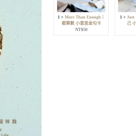
E
n
o
u
1
×
More Than Enough｜
1
×
Jus
g
都算數 小意思金句卡
己 
h
NT$
50
｜
都
算
數
小
意
思
金
句
卡