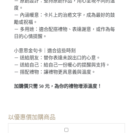
－ 原創設計：堅持原創作品，用心呈現不同的溫
度。
－ 內涵暖意：卡片上的治癒文字，成為最好的鼓
勵或祝福。
－ 多用途：適合配搭禮物、表達謝意，或作為每
日的心情提醒。
小意思金句卡｜適合這些時刻
－ 送給朋友：替你表達未說出口的心意。
－ 送給自己：給自己一份暖心的提醒與支持。
－ 搭配禮物：讓禮物更具意義與溫度。
加購價只需 50 元，為你的禮物增添溫度！
以優惠價加購商品
M