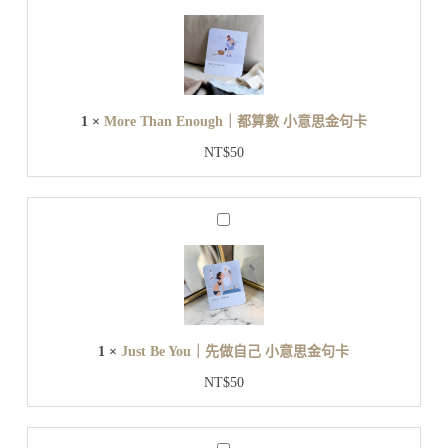
o
r
e
T
h
a
n
1
×
More Than Enough｜都算數 小意思金句卡
E
n
NT$
50
o
u
g
h
J
｜
u
都
s
t
算
B
數
e
小
Y
意
o
1
×
Just Be You｜先做自己 小意思金句卡
u
思
｜
金
NT$
50
先
句
做
卡
自