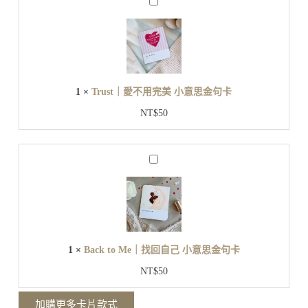
T
己
r
小
u
s
意
t
思
｜
金
愛
句
1
×
Trust｜愛不用完美 小意思金句卡
不
卡
用
NT$
50
完
美
小
B
意
a
思
c
金
k
t
句
o
卡
M
e
1
×
Back to Me｜找回自己 小意思金句卡
｜
找
NT$
50
回
自
加購更多卡片款式