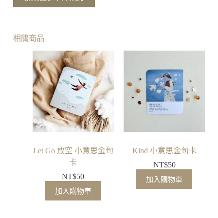
己
小
意
思
相關商品
金
句
卡
Let Go 放空 小意思金句
Kind 小意思金句卡
卡
NT$
50
NT$
50
加入購物車
加入購物車