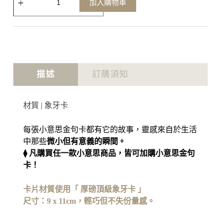
加入購物車
描述
訂購須知
材質 | 象牙卡
每張小意思金句卡都有它的故事，靈感來自於生活
中那些
微小但有意義的瞬間。
⧫ 凡購買任一款小意思商品，皆可加購小意思金句
卡！
卡片材質使用「 厚磅頂級象牙卡 」
尺寸：9 x 11cm，輕巧但不失份量感。