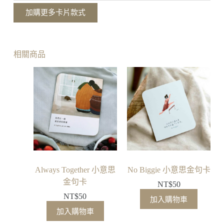
自
加購更多卡片款式
己
小
意
思
相關商品
金
句
卡
Always Together 小意思
No Biggie 小意思金句卡
金句卡
NT$
50
NT$
50
加入購物車
加入購物車