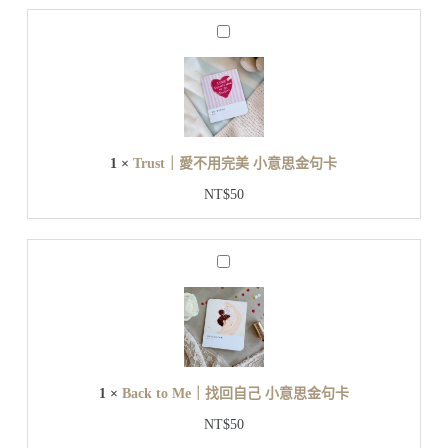
做
卡
自
T
己
r
小
u
s
意
t
思
｜
金
愛
句
1
×
Trust｜愛不用完美 小意思金句卡
不
卡
用
NT$
50
完
美
小
B
意
a
思
c
金
k
t
句
o
卡
M
e
1
×
Back to Me｜找回自己 小意思金句卡
｜
找
NT$
50
回