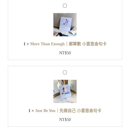
M
o
r
e
T
h
a
n
1
×
More Than Enough｜都算數 小意思金句卡
E
n
NT$
50
o
u
g
h
J
｜
u
都
s
t
算
B
數
e
小
Y
意
o
1
×
Just Be You｜先做自己 小意思金句卡
u
思
｜
金
NT$
50
先
句